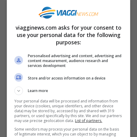
Blockhaus
, 191 km
Martedì 17 maggio:
Pescara – Jesi
,
196 km
viagginews.com asks for your consent to
use your personal data for the following
Mercoledì 18 maggio:
purposes:
Santarcangelo di Romagna – Reggio
Emilia
(Parmigiano Reggiano Food
Personalised advertising and content, advertising and
content measurement, audience research and
services development
Stage), 203 km
Giovedì 19 maggio:
Parma –
Store and/or access information on a device
Genova
, 204 km
Learn more
Venerdì 20 maggio:
Sanremo –
Your personal data will be processed and information from
your device (cookies, unique identifiers, and other device
Cuneo
, 150 km
data) may be stored by, accessed by and shared with 319
partners, or used specifically by this site. We and our partners
Sabato 21 maggio:
Santena –
may use precise geolocation data.
List of partners.
Torino
, 147 km
Some vendors may process your personal data on the basis
of legitimate interest, which you can object to by managing