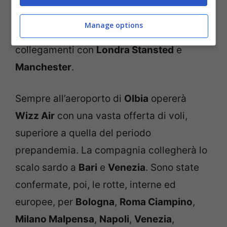
segnala l’arrivo a
Olbia
della compagnia
Manage options
Jet2.com
, che a inizio maggio partirà con i
collegamenti con
Londra Stansted
e
Manchester
.
Sempre all’aeroporto di
Olbia
opererà
Wizz Air
con una vasta offerta di voli,
superiore a quella del periodo
prepandemia. La compagnia collegherà lo
scalo sardo a
Bari
e
Venezia
. Sono state
confermate, poi, le rotte, interne ed
europee, per
Bologna
,
Roma Ciampino
,
Milano Malpensa
,
Napoli
,
Venezia
,