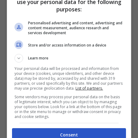
use your personal data for the following
una delle
nuove rotte estive tra Italia e
purposes:
Normandia
, annunciate a gennaio. Sulla
continuità territoriale di Volotea anche per
Personalised advertising and content, advertising and
content measurement, audience research and
services development
l’estate ancora si sa poco. Al momento, la
low cost spagnola ha dato la sua
Store and/or access information on a device
disponibilità solo per la rotta tra Cagliari e
Learn more
Roma Fiumicino. Comunque, rimangono gli
Your personal data will be processed and information from
your device (cookies, unique identifiers, and other device
altri voli, non i continuità territoriale, offerti
data) may be stored by, accessed by and shared with 319
partners, or used specifically by this site. We and our partners
dalla compagnia, con sconti molto
may use precise geolocation data.
List of partners.
appetibili e le
promozioni da 9 euro
. Nel
Some vendors may process your personal data on the basis
of legitimate interest, which you can object to by managing
frattempo, Volotea ha confermato
20
your options below. Look for a link at the bottom of this page
or in the site menu to manage or withdraw consent in privacy
and cookie settings.
collegamenti da e per Olbia
.
Consent
Tra le novità della prossima estate, si