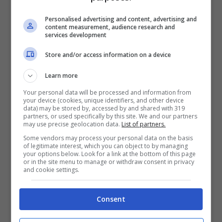
possono liberamente giocare e anche
Personalised advertising and content, advertising and
distrarsi guardando il paesaggio
content measurement, audience research and
services development
circostante. Considerando che in
Store and/or access information on a device
automobile i bambini sono obbligati a
stare fermi per diverso tempo, il treno offre
Learn more
più attività e libertà di distrarsi.
Your personal data will be processed and information from
your device (cookies, unique identifiers, and other device
data) may be stored by, accessed by and shared with 319
partners, or used specifically by this site. We and our partners
I bagagli: il viaggio in treno è una
may use precise geolocation data.
List of partners.
garanzia
Some vendors may process your personal data on the basis
of legitimate interest, which you can object to by managing
your options below. Look for a link at the bottom of this page
or in the site menu to manage or withdraw consent in privacy
Se l’
aereo
è comodo per quei viaggi lunghi
and cookie settings.
che ci consentono di recarsi in un luogo
Consent
prestabilito in un tempo breve, è anche
vero che il treno offre la garanzia di non