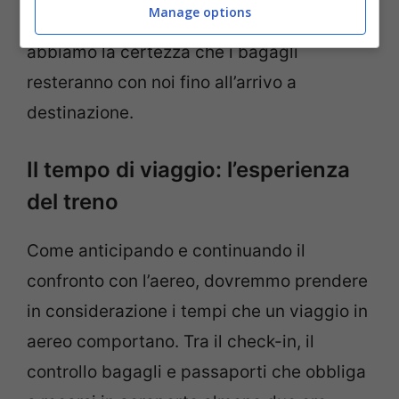
Manage options
aver problemi con i bagagli. Con il treno
abbiamo la certezza che i bagagli
resteranno con noi fino all’arrivo a
destinazione.
Il tempo di viaggio: l’esperienza
del treno
Come anticipando e continuando il
confronto con l’aereo, dovremmo prendere
in considerazione i tempi che un viaggio in
aereo comportano. Tra il check-in, il
controllo bagagli e passaporti che obbliga