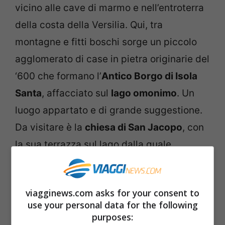
vicino alle cave di marmo e nell’entroterra
della costa della Versilia. Qui, tra
montagne e fitti boschi sorge un piccolo
agglomerato di case in pietra originarie del
‘600 che formano l’
Antico Borgo di Isola
Santa
, affacciato sul
lago omonimo
. Un
luogo appartato e di grande suggestione.
Da visitare è la
chiesa di San Jacopo
, con
la sua terrazza sul lago dalla quale
ammirare il paesaggio circostante. L’antica
torre di guardia ospita un albergo.
viagginews.com asks for your consent to
use your personal data for the following
Leggi anche –>
I 3 posti più romantici di
purposes: