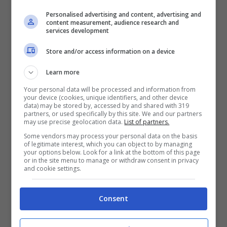
Roma che pochissimi conoscono
Personalised advertising and content, advertising and
content measurement, audience research and
services development
Montemerano
Store and/or access information on a device
Learn more
Your personal data will be processed and information from
your device (cookies, unique identifiers, and other device
data) may be stored by, accessed by and shared with 319
partners, or used specifically by this site. We and our partners
may use precise geolocation data.
List of partners.
Some vendors may process your personal data on the basis
of legitimate interest, which you can object to by managing
your options below. Look for a link at the bottom of this page
or in the site menu to manage or withdraw consent in privacy
and cookie settings.
Borgo di Montemerano, Toscana (iStock)
Consent
Nella parte meridionale della Toscana, un