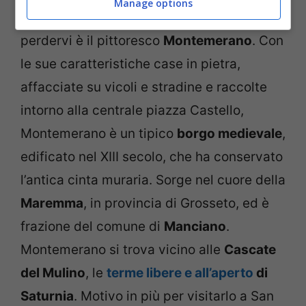
Manage options
borgo molto romantico che non dovete
perdervi è il pittoresco
Montemerano
. Con
le sue caratteristiche case in pietra,
affacciate su vicoli e stradine e raccolte
intorno alla centrale piazza Castello,
Montemerano è un tipico
borgo medievale
,
edificato nel XIII secolo, che ha conservato
l’antica cinta muraria. Sorge nel cuore della
Maremma
, in provincia di Grosseto, ed è
frazione del comune di
Manciano
.
Montemerano si trova vicino alle
Cascate
del Mulino
, le
terme libere e all’aperto
di
Saturnia
. Motivo in più per visitarlo a San