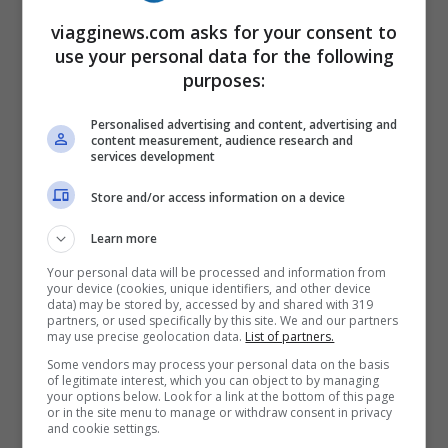
anche se ci sono stati dei colpi di scena
viagginews.com asks for your consent to
use your personal data for the following
che
hanno generato grandi emozioni
.
purposes:
Basta osservare la classifica per rendersi
conto del risultato di ogni paese.
Personalised advertising and content, advertising and
content measurement, audience research and
services development
Store and/or access information on a device
Learn more
Your personal data will be processed and information from
your device (cookies, unique identifiers, and other device
data) may be stored by, accessed by and shared with 319
partners, or used specifically by this site. We and our partners
may use precise geolocation data.
List of partners.
Some vendors may process your personal data on the basis
of legitimate interest, which you can object to by managing
your options below. Look for a link at the bottom of this page
or in the site menu to manage or withdraw consent in privacy
and cookie settings.
Qui si serve il vino migliore: dove andare per una vacanza