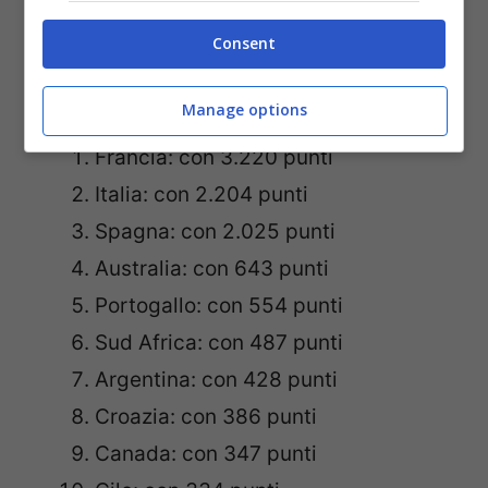
all’insegna del gusto – viagginews.com
Consent
Ecco quali sono stati i più premiati:
Manage options
Francia: con 3.220 punti
Italia: con 2.204 punti
Spagna: con 2.025 punti
Australia: con 643 punti
Portogallo: con 554 punti
Sud Africa: con 487 punti
Argentina: con 428 punti
Croazia: con 386 punti
Canada: con 347 punti