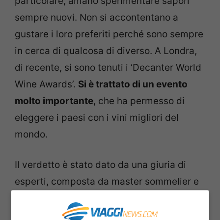
particolare, amano sperimentare sapori
sempre nuovi. Non si accontentano a
gustare i loro preferiti perché sono sempre
in cerca di qualcosa di diverso. A Londra,
di recente, si sono tenuti i ‘Decanter World
Wine Awards’.
Si è trattato di un evento
molto importante
, che ha permesso di
eleggere i paesi con i vini migliori del
mondo.
Il verdetto è stato dato da una giuria di
esperti, composta da master sommelier e
masters of wine. L’assegnazione delle
medaglie non è stata troppo imprevedibile,