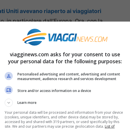
ati Uniti avevano riaperto ai viaggiatori
, in particolare dall’Europa. Ora, con la
 della variante Omicron tornano le restrizioni.
re ma di
raccomandazioni ai propri cittadini
esti è inclusa anche l’Italia, insieme a molti
viagginews.com asks for your consent to use
your personal data for the following purposes:
Personalised advertising and content, advertising and content
ani i viaggi in Italia per Natale
. Un altro colpo
measurement, audience research and services development
resto ai trasporti che si stavano faticosamente
Store and/or access information on a device
Learn more
Your personal data will be processed and information from your device
lista rossa dei Paesi a rischio molto alto di
(cookies, unique identifiers, and other device data) may be stored by,
accessed by and shared with 319 partners, or used specifically by this
o. Insieme al nostro sono inclusi molti altri Paesi
site. We and our partners may use precise geolocation data.
List of