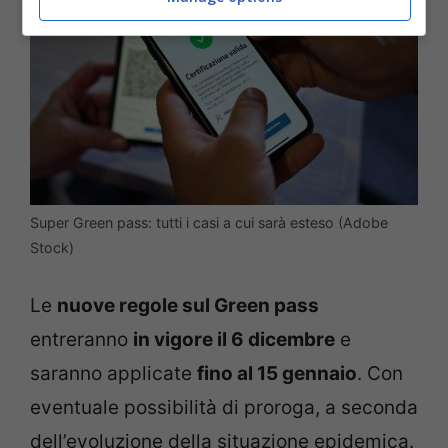
Super Green pass: tutti i casi a cui sarà esteso (Adobe
Stock)
Le
nuove regole sul Green pass
entreranno
in vigore il 6 dicembre
e
saranno applicate
fino al 15 gennaio
. Con
eventuale possibilità di proroga, a seconda
dell’evoluzione della situazione epidemica.