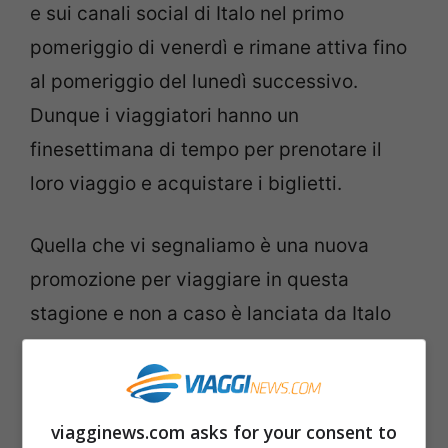
e sui canali social di Italo nel primo
pomeriggio di venerdì e rimane attiva fino
al pomeriggio del lunedì successivo.
Dunque i viaggiatori hanno un
finesettimana di tempo per prenotare il
loro viaggio e acquistare i biglietti.
Quella che vi segnaliamo è una nuova
promozione per viaggiare in questa
stagione e non a caso è lanciata da Italo
con il codice “
AUTUNNO
“. Viene applicato
uno
sconto fino al 30%
sui
biglietti per i
treni alta velocità di Italo
. L’offerta è per
viagginews.com asks for your consent to