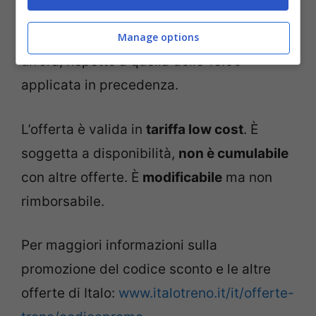
lunedì 27 settembre alle ore 16.00
. La
scadenza dell’orario è stata prorogata di
Manage options
un’ora, rispetto a quella delle 15.00
applicata in precedenza.
L’offerta è valida in
tariffa low cost
. È
soggetta a disponibilità,
non è cumulabile
con altre offerte. È
modificabile
ma non
rimborsabile.
Per maggiori informazioni sulla
promozione del codice sconto e le altre
offerte di Italo:
www.italotreno.it/it/offerte-