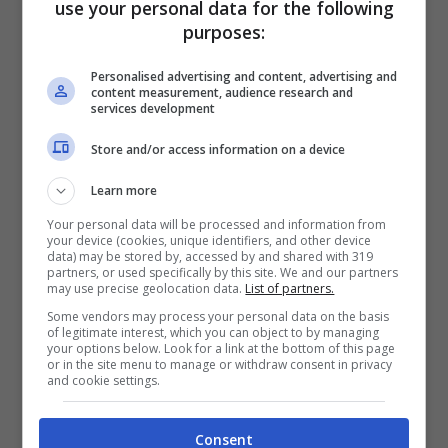
viaggiare dal 14 ottobre al 30 novembre
use your personal data for the following
purposes:
2021
. Dunque in piena
stagione autunnale
e incluso il
Ponte del 1° novembre
, con la
Personalised advertising and content, advertising and
content measurement, audience research and
festività che cade di lunedì. Le prossime
services development
promozioni si avvicineranno poi al periodo
Store and/or access information on a device
di Natale.
Learn more
Your personal data will be processed and information from
Italo mette a disposizione
130mila posti
your device (cookies, unique identifiers, and other device
data) may be stored by, accessed by and shared with 319
sui suoi treni, da acquistare a prezzi low
partners, or used specifically by this site. We and our partners
may use precise geolocation data.
List of partners.
cost.
Some vendors may process your personal data on the basis
of legitimate interest, which you can object to by managing
your options below. Look for a link at the bottom of this page
Come sempre, l’
offerta
esce dopo
or in the site menu to manage or withdraw consent in privacy
and cookie settings.
mezzogiorno di venerdì ed è attiva fino al
lunedì successivo, in questo caso
fino a
Consent