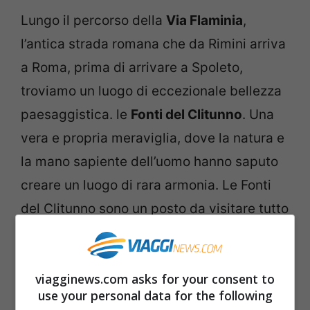
Lungo il percorso della
Via Flaminia
,
l’antica strada romana che da Rimini arriva
a Roma, prima di arrivare a Spoleto,
troviamo un luogo di eccezionale bellezza
paesaggistica. le
Fonti del Clitunno
. Una
vera e propria meraviglia, dove la natura e
la mano sapiente dell’uomo hanno saputo
creare un luogo di rara armonia. Le Fonti
del Clitunno sono un posto da visitare tutto
l’anno, ma in autunno i colori caldi
arricchiscono la bellezza del luogo,
viagginews.com asks for your consent to
offrendo una varietà cromatica
use your personal data for the following
sorprendente. Il verde, il giallo, l’arancio e il