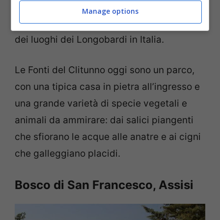
secolo d.C. a forma di piccolo tempio
Manage options
corinzio e fa parte del Patrimonio Unesco
dei luoghi dei Longobardi in Italia.
Le Fonti del Clitunno oggi sono un parco,
con una tipica casa in pietra all’ingresso e
una grande varietà di specie vegetali e
animali da ammirare: dai salici piangenti
che sfiorano le acque alle anatre e ai cigni
che galleggiano placidi.
Bosco di San Francesco, Assisi