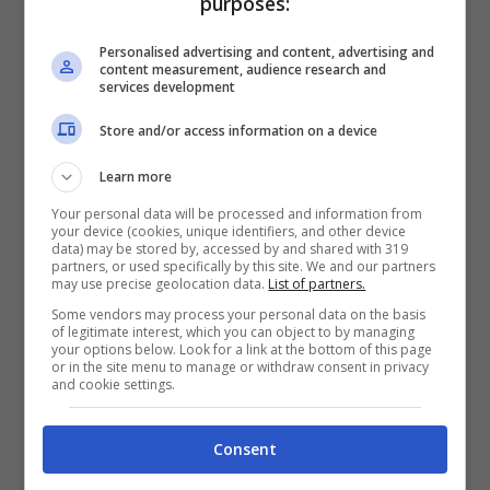
purposes:
rosso si specchiano nelle acque dove
Personalised advertising and content, advertising and
nasce il fiume Clitunno.
content measurement, audience research and
services development
Questo luogo era molto amato dagli antichi
Store and/or access information on a device
romani che consideravano queste sorgenti
Learn more
sacre, luoghi di culto dedicati a Giove
Your personal data will be processed and information from
your device (cookies, unique identifiers, and other device
Clitunno. Lungo le rive del fiume
data) may be stored by, accessed by and shared with 319
partners, or used specifically by this site. We and our partners
sorgevano templi e ville fastose, perduti
may use precise geolocation data.
List of partners.
Some vendors may process your personal data on the basis
nei secoli anche a causa dei terremoti.
of legitimate interest, which you can object to by managing
your options below. Look for a link at the bottom of this page
Poco più nord sorge il
Tempietto del
or in the site menu to manage or withdraw consent in privacy
and cookie settings.
Clitunno
, probabilmente dove una volta
sorgeva un luogo di culto romano.
Consent
Tempietto, tuttavia, è una chiesa del IV-V