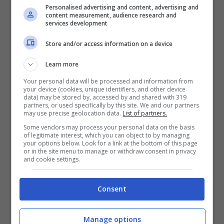
collinare (500-800 mt). Nella prima l’apice
Personalised advertising and content, advertising and
content measurement, audience research and
dei colori autunnali si raggiunge a fine
services development
ottobre, nella seconda a metà novembre.
Store and/or access information on a device
Learn more
Uno degli itinerai più suggestivi è quello
Your personal data will be processed and information from
che attraversa il Passo dei Fangacci, lungo
your device (cookies, unique identifiers, and other device
data) may be stored by, accessed by and shared with 319
la via che da Badia Prataglia porta
partners, or used specifically by this site. We and our partners
may use precise geolocation data.
List of partners.
all’Eremo di Camaldoli, fino a raggiungere
Some vendors may process your personal data on the basis
of legitimate interest, which you can object to by managing
la cima del
Monte Penna
(in Romagna).
your options below. Look for a link at the bottom of this page
or in the site menu to manage or withdraw consent in privacy
Lungo la strada e sul sentiero che porta al
and cookie settings.
pianoro della Lama si potrà ammirare lo
spettacolo dei colori d’autunno nella
Consent
Foresta della Lama
. Altro luogo imperdibile
Manage options
è la
Foresta di Campigna
, che si raggiunge