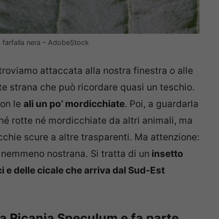
a farfalla nera – AdobeStock
troviamo attaccata alla nostra finestra o alle
e strana che può ricordare quasi un teschio.
con le
ali un po’ mordicchiate
. Poi, a guardarla
né rotte né mordicchiate da altri animali, ma
hie scure a altre trasparenti. Ma attenzione:
è nemmeno nostrana. Si tratta di un
insetto
i e delle cicale che arriva dal Sud-Est
ma Ricania Speculum e fa parte