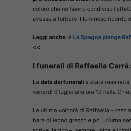
coloro che ne hanno condiviso l’affett
avesse a turbare il luminoso ricordo di
Leggi anche ->
La Spagna piange Raff
<<
I funerali di Raffaella Carr
La
data dei funerali
è stata resa nota 
venerdì 9 luglio alle ore 12 nella Chi
Le ultime volontà di Raffaella – rese 
bara di legno grezzo e poi un’urna semp
scrive Japino – sempre unica e inimit