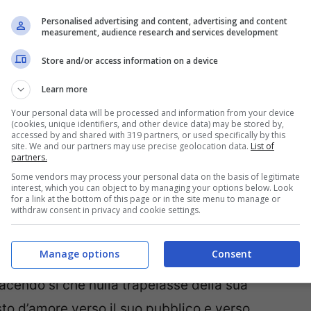
Personalised advertising and content, advertising and content
measurement, audience research and services development
 la malattia
Store and/or access information on a device
rà si unisce dunque nel cuore di tutti gli
Learn more
naspettata.
Nessuno infatti sapeva che la
Your personal data will be processed and information from your device
a, ha spiegato Japino, non aveva voluto
(cookies, unique identifiers, and other device data) may be stored by,
accessed by and shared with 319 partners, or used specifically by this
site. We and our partners may use precise geolocation data.
List of
partners.
Some vendors may process your personal data on the basis of legitimate
interest, which you can object to by managing your options below. Look
16.20 di oggi, dopo una
malattia
che da
for a link at the bottom of this page or in the site menu to manage or
withdraw consent in privacy and cookie settings.
suo corpo così minuto eppure così pieno di
gio Japino. Una forza inarrestabile la sua, che
Manage options
Consent
tem mondiale, una volontà ferrea che fino
facendo si che nulla trapelasse della sua
to d’amore verso il suo pubblico e verso