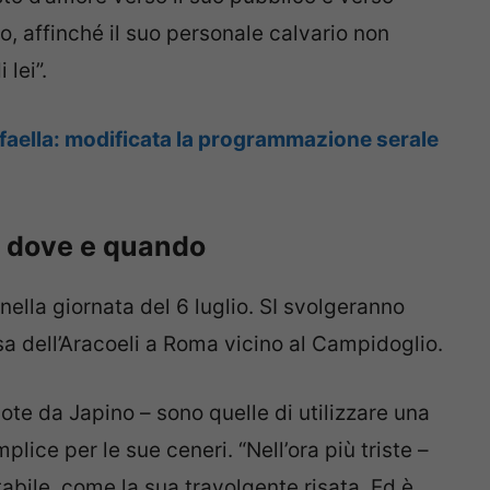
o, affinché il suo personale calvario non
 lei”.
aella: modificata la programmazione serale
à: dove e quando
nella giornata del 6 luglio. SI svolgeranno
esa dell’Aracoeli a Roma vicino al Campidoglio.
note da Japino – sono quelle di utilizzare una
lice per le sue ceneri. “Nell’ora più triste –
abile, come la sua travolgente risata. Ed è