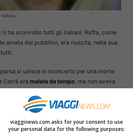
italiana
rrà
ha sconvolto tutti gli italiani. Raffa, come
 amata dal pubblico, era riuscita, nella sua
tutti.
mparsa si unisce lo sconcerto per una morte
la Carrà era
malata da tempo
, ma non aveva
Un grande riserbo, che conferma quella
.
iveva Raffaella Carrà: i suoi luoghi
viagginews.com asks for your consent to use
your personal data for the following purposes: