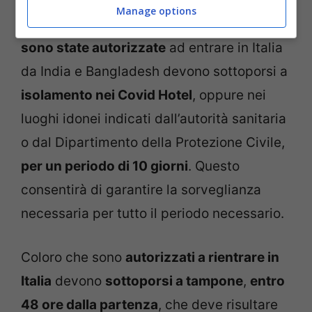
Manage options
Inoltre, si dispone che le
persone che
sono state autorizzate
ad entrare in Italia
da India e Bangladesh devono sottoporsi a
isolamento nei Covid Hotel
, oppure nei
luoghi idonei indicati dall’autorità sanitaria
o dal Dipartimento della Protezione Civile,
per un periodo di 10 giorni
. Questo
consentirà di garantire la sorveglianza
necessaria per tutto il periodo necessario.
Coloro che sono
autorizzati a rientrare in
Italia
devono
sottoporsi a tampone
,
entro
48 ore dalla partenza
, che deve risultare