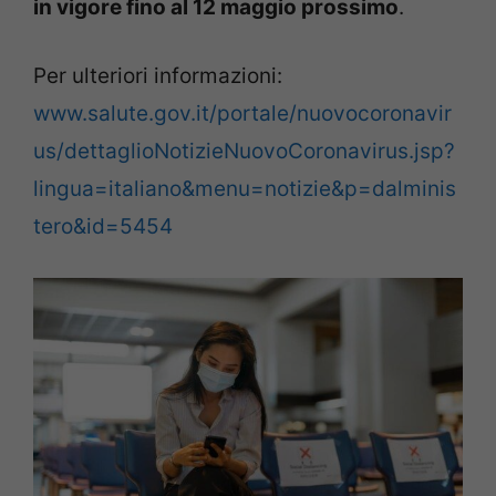
in vigore fino al 12 maggio prossimo
.
Per ulteriori informazioni:
www.salute.gov.it/portale/nuovocoronavir
us/dettaglioNotizieNuovoCoronavirus.jsp?
lingua=italiano&menu=notizie&p=dalminis
tero&id=5454