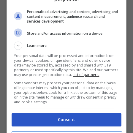
coloro che sono
residenti di lunga durata
in Italia
.
Personalised advertising and content, advertising and
content measurement, audience research and
services development
Per effetto della
nuova ordinanza del 28
Store and/or access information on a device
aprile 2021,
queste disposizioni si
Learn more
applicano
anche agli arrivi dal
Your personal data will be processed and information from
Bangladesh
.
your device (cookies, unique identifiers, and other device
data) may be stored by, accessed by and shared with 319
partners, or used specifically by this site. We and our partners
may use precise geolocation data.
List of partners.
L’ordinanza precisa che le norme di divieto
Some vendors may process your personal data on the basis
degli ingressi da India e Bangladesh si
of legitimate interest, which you can object to by managing
your options below. Look for a link at the bottom of this page
applicano agli arrivi
da qualsiasi punto di
or in the site menu to manage or withdraw consent in privacy
and cookie settings.
confine
, aereo, terrestre e marittimo.
Consent
Covid Hotel e quarantena