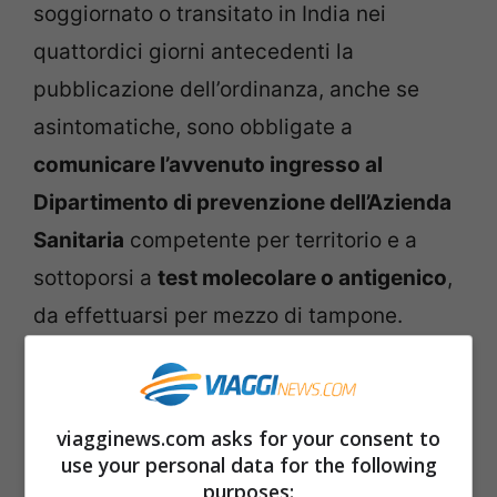
soggiornato o transitato in India nei
quattordici giorni antecedenti la
pubblicazione dell’ordinanza, anche se
asintomatiche, sono obbligate a
comunicare l’avvenuto ingresso al
Dipartimento di prevenzione dell’Azienda
Sanitaria
competente per territorio e a
sottoporsi a
test molecolare o antigenico
,
da effettuarsi per mezzo di tampone.
L’
ingresso
e il traffico aereo dall’India sono
consentiti, a condizione che non si
viagginews.com asks for your consent to
manifestino sintomi da Covid-19, solo a
use your personal data for the following
purposes: