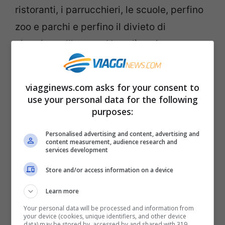
ristoranti, i parrucchieri, le scuole, perfino
zoo e parchi e perfino il divieto di
viaggiare all’estero. Non c’è mai stato un
vero e proprio coprifuoco.
viagginews.com asks for your consent to
Spagna: liberi tutti ma fino alle
use your personal data for the following
23
purposes:
Personalised advertising and content, advertising and
content measurement, audience research and
services development
Store and/or access information on a device
Learn more
Your personal data will be processed and information from
your device (cookies, unique identifiers, and other device
data) may be stored by, accessed by and shared with 319