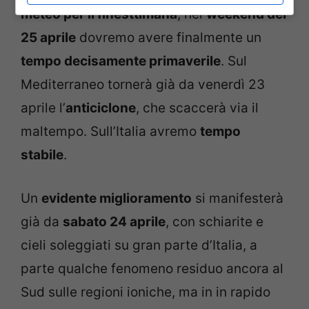
meteo per il finesttimana
, nel
weekend del
25 aprile
dovremo avere finalmente un
tempo decisamente primaverile
. Sul
Mediterraneo tornerà già da venerdì 23
aprile l’
anticiclone
, che scaccerà via il
maltempo. Sull’Italia avremo
tempo
stabile
.
Un
evidente miglioramento
si manifesterà
già da
sabato 24 aprile
, con schiarite e
cieli soleggiati su gran parte d’Italia, a
parte qualche fenomeno residuo ancora al
Sud sulle regioni ioniche, ma in in rapido