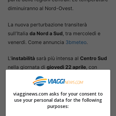
diminuiranno al Nord-Ovest.
La nuova perturbazione transiterà
sull’Italia
da Nord a Sud
, tra mercoledì e
venerdì. Come annuncia
3bmeteo
.
L’
instabilità
sarà più intensa al
Centro Sud
nella giornata di
giovedì 22 aprile
, con
p
iogge abbondanti
e rovesci sui settori del
medio-basso Tirreno. Mentre tornerà la
viagginews.com asks for your consent to
neve sull’Appennino. Mentre il tempo
use your personal data for the following
migliorerà al Nord. In questo giorno, le
purposes:
temperature risaliranno al Nord e