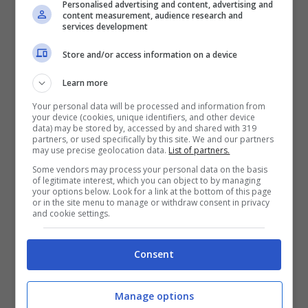
Personalised advertising and content, advertising and
scenderanno al Sud.
content measurement, audience research and
services development
Invece,
venerdì 23 aprile
, il maltempo
Store and/or access information on a device
insisterà più al Sud, sulle regioni
Learn more
peninsulari, mentre migliorerà al Centro-
Your personal data will be processed and information from
your device (cookies, unique identifiers, and other device
Nord, soprattutto sul versante tirrenico.
data) may be stored by, accessed by and shared with 319
partners, or used specifically by this site. We and our partners
Solo sulla Sardegna e il medio versante
may use precise geolocation data.
List of partners.
adriatico insisterà ancora qualche
Some vendors may process your personal data on the basis
of legitimate interest, which you can object to by managing
your options below. Look for a link at the bottom of this page
fenomeno residuo, ma in miglioramento in
or in the site menu to manage or withdraw consent in privacy
and cookie settings.
serata.
Consent
Previsioni meteo 25 aprile
Manage options
Come era stato anticipato nelle tendenze