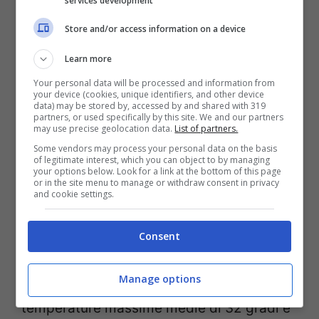
ilmeteo.it
aprile fu un mese
services development
particolarmente freddo e piovoso.
Store and/or access information on a device
Learn more
Dunque l’estate 2021, a meno di
Your personal data will be processed and information from
eccezionali cambiamenti, sarà caldissima.
your device (cookies, unique identifiers, and other device
data) may be stored by, accessed by and shared with 319
E i termometri inizieranno da subito a
partners, or used specifically by this site. We and our partners
may use precise geolocation data.
List of partners.
volare verso l’alto.
Some vendors may process your personal data on the basis
of legitimate interest, which you can object to by managing
your options below. Look for a link at the bottom of this page
or in the site menu to manage or withdraw consent in privacy
Già a
Giugno
ci sarà un saldo positivo di
and cookie settings.
almeno 2 gradi in più di media. Ciò
significa che nel primo mese dell’estate
Consent
avremo almeno due settimane in più di
Manage options
caldo intenso rispetto al solito con
temperature massime medie di 32 gradi e