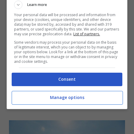
Learn more
Mentre la stragrande maggioranza delle
Your personal data will be processed and information from
persone più giovani sarà probabilmente
your device (cookies, unique identifiers, and other device
data) may be stored by, accessed by and shared with 319
vaccinata proprio durante l’estate.
partners, or used specifically by this site. We and our partners
may use precise geolocation data.
List of partners.
Some vendors may process your personal data on the basis
Non mancano gli scettici: il
41%
degli
of legitimate interest, which you can object to by managing
your options below. Look for a link at the bottom of this page
intervistati ha detto di nutrire
dubbi sul
or in the site menu to manage or withdraw consent in privacy
and cookie settings.
fatto che un vaccino
possa davvero
rendere i viaggi più sicuri
.
Consent
Leggi anche –>
Viaggi in camper estate
Manage options
2021: le mete ideali da visitare