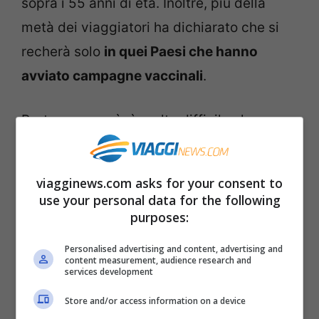
sopra i 55 anni di età. Inoltre, più della
metà dei viaggiatori ha dichiarato che si
recherà solo
in quei Paesi che hanno
avviato campagne vaccinali
.
Purtroppo, però, è molto difficile che
questo proposito possa essere messo in
pratica già per la prossima estate, a causa
viagginews.com asks for your consent to
del grave ritardo nelle campagne vaccinali
use your personal data for the following
purposes:
in Europa, e in Italia. Mentre le vaccinazioni
finora hanno riguardato soprattutto
Personalised advertising and content, advertising and
content measurement, audience research and
sanitari e affini e persone anziane o
services development
malate. In teoria, solo costoro potrebbero
Store and/or access information on a device
partire per le vacanze già vaccinati.