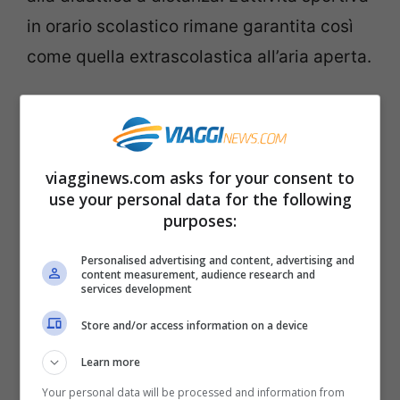
in orario scolastico rimane garantita così
come quella extrascolastica all’aria aperta.
Sono
vietati gli spostamenti regionali
,
eccetto che per motivi di lavoro e casi di
necessità, ma
si può uscire di casa entro
viagginews.com asks for your consent to
use your personal data for the following
un raggio di 10 km
,
senza limiti di tempo e
purposes:
con l’autocertificazione.
Personalised advertising and content, advertising and
content measurement, audience research and
I
lavoratori pubblici e privati dovranno
services development
lavorare da casa
, in telelavoro, mentre nei
Store and/or access information on a device
luoghi dove si lavora in presenza sono
Learn more
rafforzati i protocolli di sicurezza.
Your personal data will be processed and information from