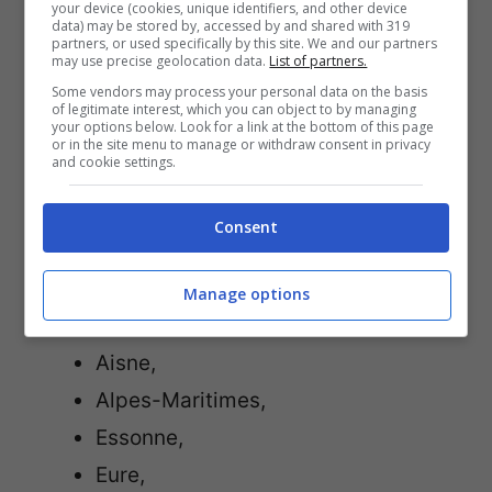
your device (cookies, unique identifiers, and other device
data) may be stored by, accessed by and shared with 319
Restano aperti i luoghi di culto.
partners, or used specifically by this site. We and our partners
may use precise geolocation data.
List of partners.
Some vendors may process your personal data on the basis
of legitimate interest, which you can object to by managing
L’inizio del
coprifuoco
notturno sarà
your options below. Look for a link at the bottom of this page
or in the site menu to manage or withdraw consent in privacy
posticipato alle 19.00
su tutto il territorio
and cookie settings.
nazionale
da sabato 20 marzo
.
Consent
I
16 dipartimenti francesi
di nuovo in
confinamento:
Manage options
Aisne,
Alpes-Maritimes,
Essonne,
Eure,