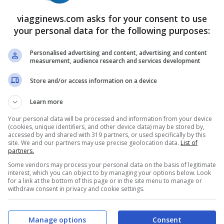
aggior sicurezza e igiene. Cosa ci
viagginews.com asks for your consent to use
your personal data for the following purposes:
Personalised advertising and content, advertising and content
measurement, audience research and services development
e il
mondo dei viaggi
sia cambiato. Le
Store and/or access information on a device
in barca
, ad esempio, aumentano. Il motivo è
Learn more
na
imbarcazione
e si può godere di una
Your personal data will be processed and information from your device
(cookies, unique identifiers, and other device data) may be stored by,
aura del contagio in zone troppo affollate e
accessed by and shared with 319 partners, or used specifically by this
site. We and our partners may use precise geolocation data.
List of
a voglia di scoprire posti nuovi e viaggiare.
partners.
Some vendors may process your personal data on the basis of legitimate
interest, which you can object to by managing your options below. Look
 appartamenti
for a link at the bottom of this page or in the site menu to manage or
withdraw consent in privacy and cookie settings.
ghi stanno vedendo un crollo delle
Manage options
Consent
tto di case
e
appartamenti
. I viaggiatori