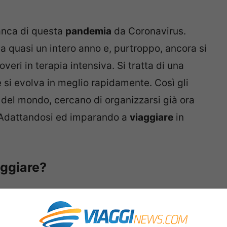
tanca di questa
pandemia
da Coronavirus.
da quasi un intero anno e, purtroppo, ancora si
overi in terapia intensiva. Si tratta di una
e si evolva in meglio rapidamente. Così gli
del mondo, cercano di organizzarsi già ora
Adattandosi ed imparando a
viaggiare
in
aggiare?
rano già cambiate l’anno scorso. Il turismo di
 non solo, anche le
richieste
dei turisti erano