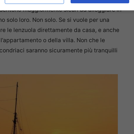
i sentono maggiormente sicuri ad alloggiare in
o solo loro. Non solo. Se si vuole per una
re le lenzuola direttamente da casa, e anche
’appartamento o della villa. Non che le
ocondriaci saranno sicuramente più tranquilli