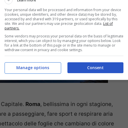
Learn more
Your personal data will be processed and information from your device
(cookies, unique identifiers, and other device data) may be stored by,
accessed by and shared with 319 partners, or used specifically by this
site. We and our partners may use precise geolocation data.
List of
partners.
Some vendors may process your personal data on the basis of legitimate
interest, which you can object to by managing your options below. Look
for a link at the bottom of this page or in the site menu to manage or
withdraw consent in privacy and cookie settings.
Manage options
Consent
 Capitale.
Roma
, bellissima in ogni stagione,
are a passeggiare, fare sport e respirare aria
ettacolo delle foglie che cambiano di colore