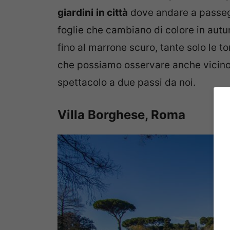
giardini
in città
dove andare a passeggi
foglie che cambiano di colore in autunno
fino al marrone scuro, tante solo le t
che possiamo osservare anche vicino 
spettacolo a due passi da noi.
Villa Borghese, Roma