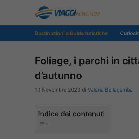
Vai
al
contenuto
Destinazioni e Guide turistiche
Curiosi
Foliage, i parchi in ci
d’autunno
10 Novembre 2020
di
Valeria Bellagamba
Indice dei contenuti