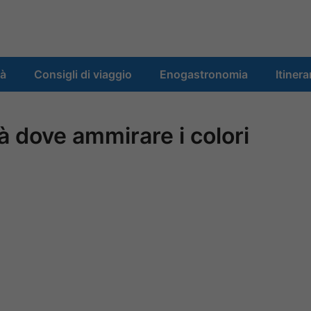
tà
Consigli di viaggio
Enogastronomia
Itinera
ttà dove ammirare i colori