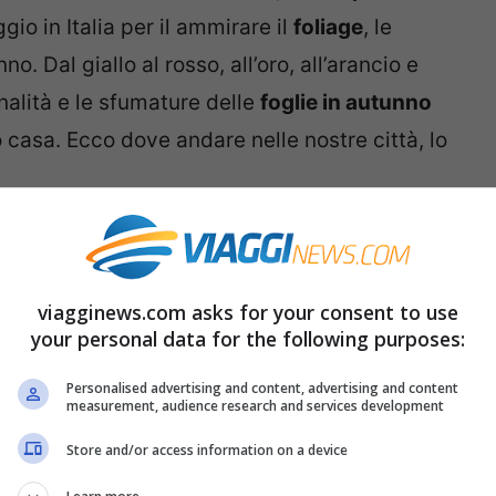
o in Italia per il ammirare il
foliage
, le
. Dal giallo al rosso, all’oro, all’arancio e
onalità e le sfumature delle
foglie in autunno
casa. Ecco dove andare nelle nostre città, lo
viagginews.com asks for your consent to use
your personal data for the following purposes:
Personalised advertising and content, advertising and content
measurement, audience research and services development
Store and/or access information on a device