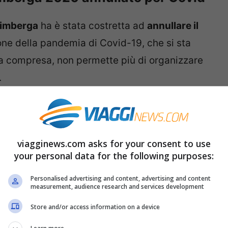
imberga
ha è stata costretta ad
annullare il
ione della pandemia di Covid-19, che si sta
a compresa, non permette più di organizzare
.
difficile, il ‘
Christkindlesmarkt
‘ (‘mercatino
adizione appartiene all’identità della città di
viagginews.com asks for your consent to use
us König
, nell’annunciare la cancellazione
your personal data for the following purposes:
Personalised advertising and content, advertising and content
measurement, audience research and services development
pa: lockdown e coprifuoco. Cosa sta
Store and/or access information on a device