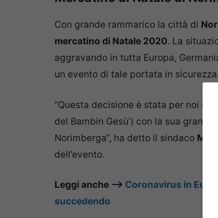
Con grande rammarico la città di
Nor
mercatino di Natale 2020
. La situaz
aggravando in tutta Europa, Germani
un evento di tale portata in sicurezza
“Questa decisione è stata per noi molto 
del Bambin Gesù’) con la sua grande tr
Norimberga”, ha detto il sindaco
Marc
dell’evento.
Leggi anche –>
Coronavirus in Euro
succedendo