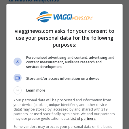
viagginews.com asks for your consent to
use your personal data for the following
purposes:
Personalised advertising and content, advertising and
content measurement, audience research and
services development
Store and/or access information on a device
Learn more
Boeing EasyJet (Fotto Wikipedia, pubblico dominio)
Your personal data will be processed and information from
your device (cookies, unique identifiers, and other device
data) may be stored by, accessed by and shared with 319
I voli verso il Sud Italia in partenza da
partners, or used specifically by this site. We and our partners
may use precise geolocation data.
List of partners.
Milano aumenteranno nella
prossima
Some vendors may process your personal data on the basis