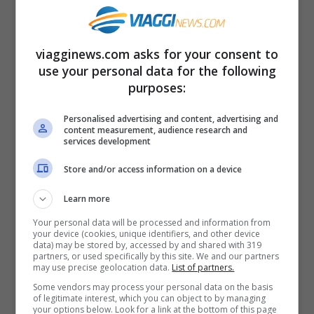
Ad
Agosto 2020
l’anticiclone Africano si
viagginews.com asks for your consent to
estenderà sull’Italia portando masse d’aria
use your personal data for the following
purposes:
bollente sul nostro Paese. Il termometro si
attesterà sui 35/37 gradi, ma le
Personalised advertising and content, advertising and
content measurement, audience research and
temperature percepite saranno maggiori
services development
per via del grande tasso di umidità.
Store and/or access information on a device
Learn more
Le zone maggiormente colpite dal rovente
Your personal data will be processed and information from
anticiclone del Sahara saranno la
your device (cookies, unique identifiers, and other device
data) may be stored by, accessed by and shared with 319
Valpadana e le zone interne della Sicilia e
partners, or used specifically by this site. We and our partners
may use precise geolocation data.
List of partners.
della Sardegna dove la colonnina di
Some vendors may process your personal data on the basis
mercurio potrebbe anche raggiungere i 40
of legitimate interest, which you can object to by managing
your options below. Look for a link at the bottom of this page