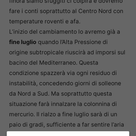
finora siamo sfuggiti ci colpirà e dovremo
fare i conti soprattutto al Centro Nord con
temperature roventi e afa.
L’inizio del cambiamento lo avremo già a
fine luglio
quando l’Alta Pressione di
origine subtropicale riuscirà ad imporsi sul
bacino del Mediterraneo. Questa
condizione spazzerà via ogni residuo di
instabilità, concedendo giorni di solleone
da Nord a Sud. Ma soprattutto questa
situazione farà innalzare la colonnina di
mercurio. Il rialzo a fine luglio sarà di un
paio di gradi, sufficiente a far sentire l’aria
già più pesante.