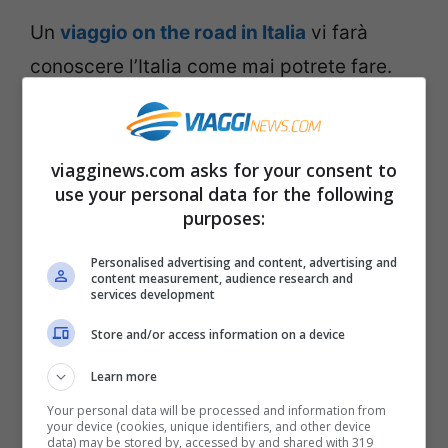
Un
viaggio on the road in Italia
vi farà
conoscere l’Italia come mai potrete fare.
Non avrete lo stress di orari da rispettare,
di treni in ritardo o di aerei che partono.
Deciderete voi quando e dove fermarvi
e
viagginews.com asks for your consent to
use your personal data for the following
quanto lunga sarà la pausa. Sceglierete voi
purposes:
cosa mangiare se stare leggeri con un
Personalised advertising and content, advertising and
panino acquistato al supermarket o
content measurement, audience research and
services development
fermarvi in una trattoria. Avrete modo di
Store and/or access information on a device
vedere la parte più autentica del nostro
Paese lontano dagli itinerari troppo
Learn more
turistici.
Your personal data will be processed and information from
your device (cookies, unique identifiers, and other device
data) may be stored by, accessed by and shared with 319