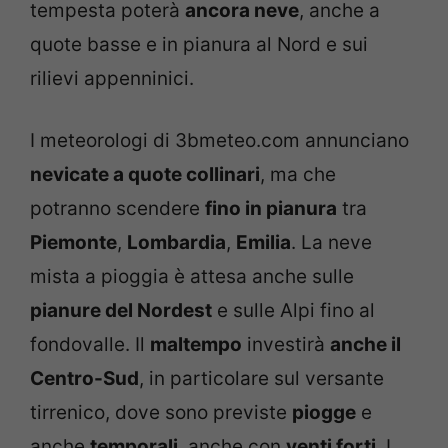
tempesta poterà
ancora neve
, anche a
quote basse e in pianura al Nord e sui
rilievi appenninici.
I meteorologi di 3bmeteo.com annunciano
nevicate a quote collinari
, ma che
potranno scendere
fino in pianura
tra
Piemonte
,
Lombardia
,
Emilia
. La neve
mista a pioggia è attesa anche sulle
pianure del Nordest
e sulle Alpi fino al
fondovalle. Il
maltempo
investirà
anche il
Centro-Sud
, in particolare sul versante
tirrenico, dove sono previste
piogge
e
anche
temporali
, anche con
venti forti
. I