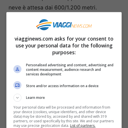
neve è attesa dai 600/1.200 metri.
Le città in cui nevicherà il giorno di Santa
Lucia sono:
Torino
,
Alessandria
,
Novara
,
viagginews.com asks for your consent to
Vercelli
,
Milano
,
Varese
,
Bergamo
,
use your personal data for the following
purposes:
Brescia
,
Piacenza
,
Lodi
,
Cremona
,
Mantova
,
Parma
,
Vicenza
e
Verona
, a
Personalised advertising and content, advertising and
content measurement, audience research and
tratti anche su
Bologna
,
Padova
e
Rovigo
.
services development
In
pianura
sono previsti accumuli variabili
Store and/or access information on a device
tra 0 e 5cm
, di oltre 5-10cm sulle zone
Learn more
collinari.
Your personal data will be processed and information from
your device (cookies, unique identifiers, and other device
data) may be stored by, accessed by and shared with 319
Leggi anche –>
Che tempo farà a Natale?
partners, or used specifically by this site. We and our partners
may use precise geolocation data.
List of partners.