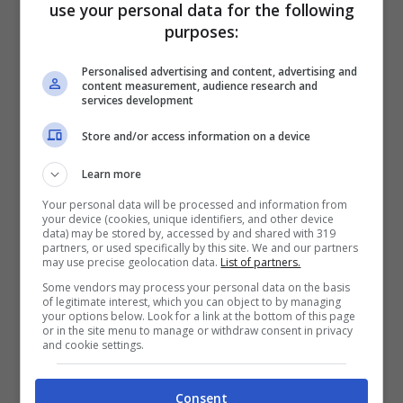
use your personal data for the following
come acquistare il biglietto
purposes:
scontato
Personalised advertising and content, advertising and
content measurement, audience research and
services development
Per usufruire della
promozione del codice
Store and/or access information on a device
sconto
di Italo
, con il prezzo del treno ad
alta velocità
ribassato fino al 40%
dovete
Learn more
inserire il
codice promo SALTA40
Your personal data will be processed and information from
your device (cookies, unique identifiers, and other device
nell’apposito
box
sulla pagina web con il
data) may be stored by, accessed by and shared with 319
partners, or used specifically by this site. We and our partners
form per l’acquisto
, che trovate sul sito
may use precise geolocation data.
List of partners.
Some vendors may process your personal data on the basis
web ufficiale di Italo Treno (italotreno.it). Il
of legitimate interest, which you can object to by managing
your options below. Look for a link at the bottom of this page
codice va inserito nel box in fondo a
or in the site menu to manage or withdraw consent in privacy
and cookie settings.
sinistra, dove appare in grigio la scritta:
“
Inserisci codice promo
“.
Consent