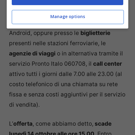
I biglietti si acquistano sia da desktop che
Manage options
da mobile, tramite la
App Italo
da Ios e
Android, oppure presso le
biglietterie
presenti nelle stazioni ferroviarie, le
agenzie di viaggi
o in alternativa tramite il
servizio Pronto Italo 060708, il
call center
attivo tutti i giorni dalle 7.00 alle 23.00 (al
costo telefonico di una chiamata su rete
fissa e senza costi aggiuntivi per il servizio
di vendita).
L’
offerta
, come abbiamo detto,
scade
lunedì 14 ottobre alle ore 15.00
. Entro