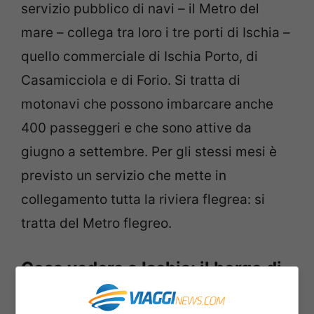
servizio pubblico di navi – il Metro del
mare – collega tra loro i tre porti di Ischia –
quello commerciale di Ischia Porto, di
Casamicciola e di Forio. Si tratta di
motonavi che possono imbarcare anche
400 passeggeri e che sono attive da
giugno a settembre. Per gli stessi mesi è
previsto un servizio che mette in
collegamento tutta la riviera flegrea: si
tratta del Metro flegreo.
Cosa vedere a Ischia: il borgo di
Sant’Angelo