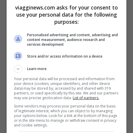
viagginews.com asks for your consent to
use your personal data for the following
purposes:
Personalised advertising and content, advertising and
content measurement, audience research and
services development
Store and/or access information on a device
Learn more
Your personal data will be processed and information from
your device (cookies, unique identifiers, and other device
Ischia (iStock)
data) may be stored by, accessed by and shared with 319
partners, or used specifically by this site. We and our partners
may use precise geolocation data.
List of partners.
Una cosa da vedere ed è senza dubbio uno
Some vendors may process your personal data on the basis
of legitimate interest, which you can object to by managing
dei luoghi più suggestivi di tutta l’Isola è
your options below. Look for a link at the bottom of this page
or in the site menu to manage or withdraw consent in privacy
Sant’Angelo d’Ischia. Un antico e
and cookie settings.
pittoresco borgo di pescatori posto ai