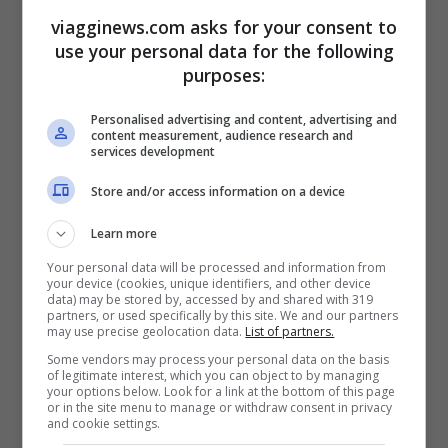
viagginews.com asks for your consent to
ammirare un quadro per
use your personal data for the following
vincerla”
purposes:
Personalised advertising and content, advertising and
“Avvenne nei primi anni 2000. Ero giovane,
content measurement, audience research and
services development
famoso,
giocavo nella Juventus.
Avevo
Store and/or access information on a device
tutto per essere felice. Eppure sentii di
aver perso la gioia di vivere e di sentirmi
Learn more
costretto per forza di cose a convivere in
Your personal data will be processed and information from
your device (cookies, unique identifiers, and other device
maniera forzata con questo forte
data) may be stored by, accessed by and shared with 319
partners, or used specifically by this site. We and our partners
malessere interiore. Anche il fatto di dover
may use precise geolocation data.
List of partners.
Some vendors may process your personal data on the basis
sempre dare prove di grande valore
of legitimate interest, which you can object to by managing
your options below. Look for a link at the bottom of this page
sportivo in campo non mi aiutava, con
or in the site menu to manage or withdraw consent in privacy
and cookie settings.
tutta la pressione che ne scaturiva”. Buffon