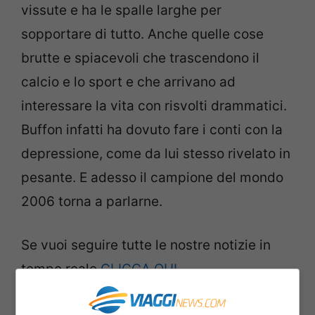
vissute e ha le spalle larghe per
sopportare di tutto. Anche quelle cose
brutte e spiacevoli che trascendono il
calcio e lo sport e che arrivano ad
interessare la vita con risvolti drammatici.
Buffon infatti ha dovuto fare i conti con la
depressione, come da lui stesso rivelato in
pesante. E adesso il campione del mondo
2006 torna a parlarne.
Se vuoi seguire tutte le nostre notizie in
tempo reale
CLICCA QUI
Buffon e la depressione: “Bastò