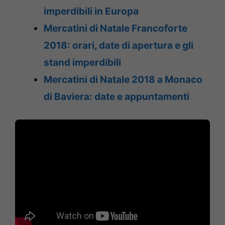
imperdibili in Europa
Mercatini di Natale Francoforte
2018: orari, date di apertura e gli
stand imperdibili
Mercatini di Natale 2018 a Monaco
di Baviera: date e appuntamenti