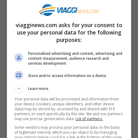
Il mercatino di Natale a Dresda è chiamato
viagginews.com asks for your consent to
Dresden
Striezelmarkt
e viene allestito nel
use your personal data for the following
centro della città sassone, durante il
purposes:
periodo dell’Avvento. Il nome
Striezelmarkt
Personalised advertising and content, advertising and
viene da
Strüzel
or
Stroczel
, un dolce
content measurement, audience research and
services development
tipico venduto al mercatino, oggi
Store and/or access information on a device
conosciuto come
Stollen
o
Christstollen
,
Weihnachtsstollen
, ovvero il
tipico dolce
Learn more
natalizio tedesco
preparato con una pasta
Your personal data will be processed and information from
your device (cookies, unique identifiers, and other device
data) may be stored by, accessed by and shared with 319
dolce lievitata, molto ricca di burro e
partners, or used specifically by this site. We and our partners
may use precise geolocation data.
List of partners.
farcita con canditi, uvetta, mandorle e
Some vendors may process your personal data on the basis
frutta secca, ricoperto di zucchero a velo o
of legitimate interest, which you can object to by managing
your options below. Look for a link at the bottom of this page