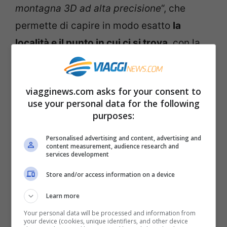
montagna 3D ad alta precisione
“, che
permette di capire in modo esatto
la
località e il punto in cui ci si trova
, con la
bussola
e l’
altimetro
. C’è, poi, la funzione
“
rotta del sole
” che aiuta a trovare le zone
viagginews.com asks for your consent to
di montagna maggiormente illuminate, e
use your personal data for the following
riscaldate, dal sole. Una funzione
purposes:
importante se non volete trascorrere
Personalised advertising and content, advertising and
troppo tempo all’ombra dei monti.
content measurement, audience research and
services development
L’applicazione, poi, fornisce anche una
Store and/or access information on a device
mappa delle piste da sci
e permette di
Learn more
scoprire castelli e rifugi in zona.
Your personal data will be processed and information from
your device (cookies, unique identifiers, and other device