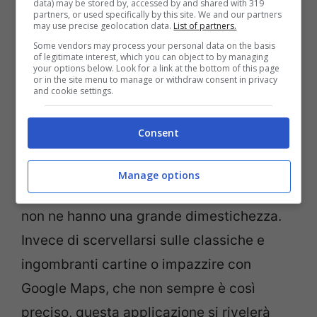
La app funziona anche nella modalità
data) may be stored by, accessed by and shared with 319
partners, or used specifically by this site. We and our partners
offline
. Una caratteristica molto utile e
may use precise geolocation data.
List of partners.
Some vendors may process your personal data on the basis
importante, poiché non sempre la rete
of legitimate interest, which you can object to by managing
your options below. Look for a link at the bottom of this page
internet funziona o è raggiungibile in
or in the site menu to manage or withdraw consent in privacy
and cookie settings.
montagna.
Consent
La app per riconoscere le montagne è utile
in primo luogo per tutte le persone che
Manage options
vanno in montagna per la prima volta o
non ne hanno una grande dimestichezza.
Invece di scervellarsi sulle classiche e
ingombranti cartine o impazzire con
Google Maps, che non sempre è così
preciso, questa applicazione si rivelerà