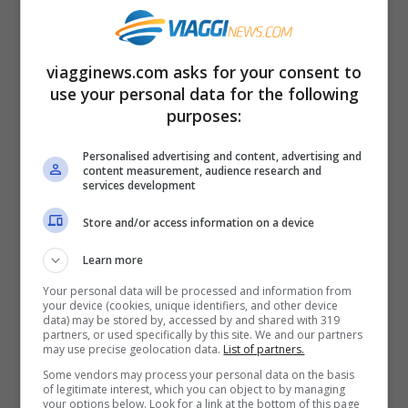
o miseria. Un tema oggetto di un aspro
dibattito, ma sul quale è importante essere
informati. Tra i libri da leggere
viagginews.com asks for your consent to
use your personal data for the following
consigliamo: “Esodo. Storia del nuovo
purposes:
millennio”, di Domenico Quirico; “Non dirmi
che hai paura”, di Giuseppe Catozzella;
Personalised advertising and content, advertising and
content measurement, audience research and
services development
“Adua”, di Igiaba Scego; “Exit West”, di
Mohsin Hamid ; “Dal libro dell’esodo”, di
Store and/or access information on a device
Cécile Kyenge, Paolo Rumiz, R. Biagiarelli,
Learn more
foto Luigi Ottani.
Your personal data will be processed and information from
your device (cookies, unique identifiers, and other device
data) may be stored by, accessed by and shared with 319
Tototracce Maturità 2018: gli
partners, or used specifically by this site. We and our partners
may use precise geolocation data.
List of partners.
argomenti possibili
Some vendors may process your personal data on the basis
of legitimate interest, which you can object to by managing
your options below. Look for a link at the bottom of this page