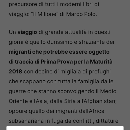
precursore di tutti i moderni libri di
viaggio: “Il Milione” di Marco Polo.
Un
viaggio
di grande attualità in questi
giorni è quello durissimo e straziante dei
migranti che potrebbe essere oggetto
di traccia di Prima Prova per la Maturità
2018
con decine di migliaia di profughi
che scappano con tutta la famiglia dalle
guerre che stanno sconvolgendo il Medio
Oriente e l’Asia, dalla Siria all’Afghanistan;
oppure quello dei migranti dall’Africa
subsahariana in fuga da conflitti, dittature