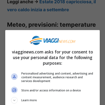
Leggi anche ->
Estate 2018 capricciosa, il
vero caldo inizia a settembre
Meteo, previsioni: temperature
caldissime
Dopo un weekend con ancora
tempo
viagginews.com asks for your consent to
instabile al Sud
e in parte del centro, da
use your personal data for the following
lunedì 18 giugno
il quadro cambierà: l’Alta
purposes:
Pressione inizierà infatti la sua scalata. Per
Personalised advertising and content, advertising and
content measurement, audience research and
quanto correnti perturbate interesseranno
services development
ancora le regioni meridionali assisteremo
Store and/or access information on a device
ad un netto incremento dei valori termici.
Learn more
L’
Anticiclone africano soffierà sull’Italia
,