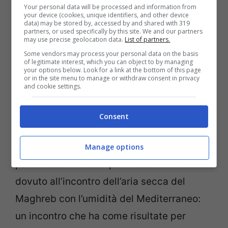
Your personal data will be processed and information from
pompando aria calda con temperature che
your device (cookies, unique identifiers, and other device
data) may be stored by, accessed by and shared with 319
schizzeranno verso l’alto.
partners, or used specifically by this site. We and our partners
may use precise geolocation data.
List of partners.
Some vendors may process your personal data on the basis
L’
altalena termica di giugno
la vedremo
of legitimate interest, which you can object to by managing
your options below. Look for a link at the bottom of this page
così in azione. Dai 24 gradi registrati in
or in the site menu to manage or withdraw consent in privacy
and cookie settings.
questi giorni passeremo a 34 gradi. Nel
giro di 4/5 giorni ci sarà un
aumento di ben
Consent
10 gradi.
Sarà un aumento però graduale,
sebbene peggiore di quello avvenuto un
Manage options
paio di settimane fa per via dell’
afa.
Ciò è
dovuto all’incontro dell’aria secca del
Maghreb con l’umidità del Mediterraneo:
un incontro che ha come risultate per