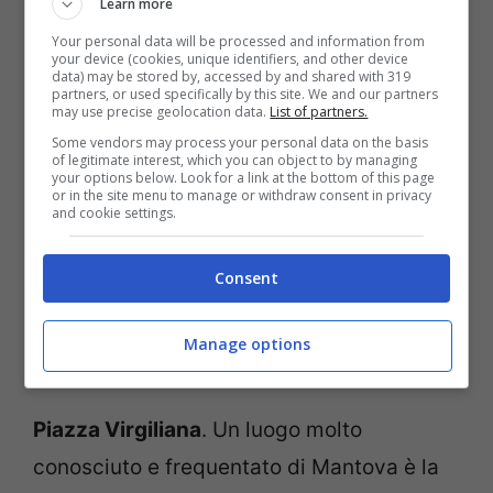
Learn more
Piazza Santa Barbara
. Un luogo delizioso e
Your personal data will be processed and information from
your device (cookies, unique identifiers, and other device
appartato è la piccola Piazza di Santa
data) may be stored by, accessed by and shared with 319
partners, or used specifically by this site. We and our partners
Barbara, chiusa tra Palazzo Ducale e la
may use precise geolocation data.
List of partners.
Basilica di Santa Barbara. Una piazzetta a
Some vendors may process your personal data on the basis
of legitimate interest, which you can object to by managing
forma di ellissi, nel cuore della Mantova
your options below. Look for a link at the bottom of this page
or in the site menu to manage or withdraw consent in privacy
storica. Si tratta di un posto ideale per un
and cookie settings.
bacio furtivo, dopo la visita al grande
Consent
Palazzo Ducale e poco prima di entrare nel
Castello di San Giorgio. Concedetevi
Manage options
questa pausa romantica.
Piazza Virgiliana
. Un luogo molto
conosciuto e frequentato di Mantova è la