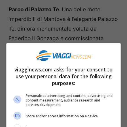
Parco di Palazzo Te
. Una delle mete
imperdibili di Mantova è l’elegante Palazzo
Te, dimora monumentale voluta da
Federico II Gonzaga e commissionata
all’architetto Giulio Romano. Il palazzo
sorge poco fuori il centro storico di
Mantova, circondato da un parco.
viagginews.com asks for your consent to
use your personal data for the following
All’interno dl parco troverete tanti angoli
purposes:
romantici dove nn potrete fare a meno di
baciarvi. Non dimenticate, però, di visitare
Personalised advertising and content, advertising and
content measurement, audience research and
services development
anche il bellissimo palazzo, capolavoro del
Rinascimento italiano.
Store and/or access information on a device