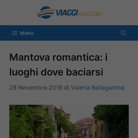
Vai
al
contenuto
Menu
Mantova romantica: i
luoghi dove baciarsi
28 Novembre 2016
di
Valeria Bellagamba