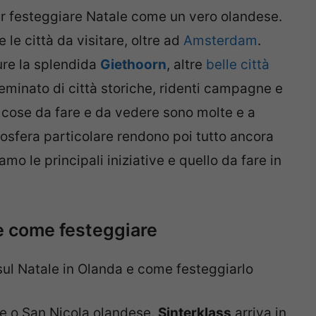
er festeggiare Natale come un vero olandese.
 le città da visitare, oltre ad
Amsterdam
.
re la splendida
Giethoorn
, altre
belle città
sseminato di città storiche, ridenti campagne e
 cose da fare e da vedere sono molte e a
tmosfera particolare rendono poi tutto ancora
amo le principali iniziative e quello da fare in
 e come festeggiare
sul Natale in Olanda e come festeggiarlo
ale o San Nicola olandese.
Sinterklass
arriva in