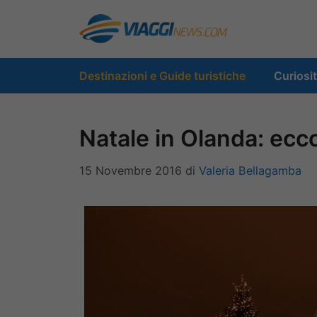
Vai
al
contenuto
Destinazioni e Guide turistiche
Curiosi
Natale in Olanda: ecc
15 Novembre 2016
di
Valeria Bellagamba