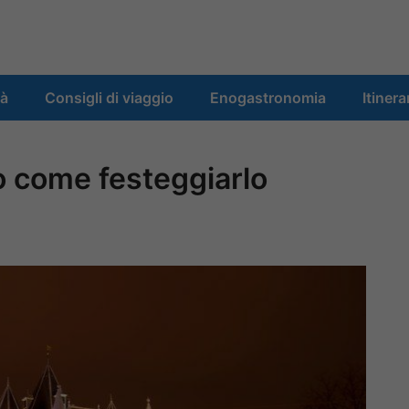
tà
Consigli di viaggio
Enogastronomia
Itinera
o come festeggiarlo