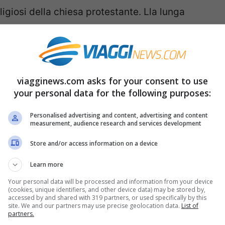
igiosi della chiesa protestante. Lla lunga
nvece gli stessi. A riprova delle forti
le varie culture. Se vi siete persi la
evi invitare il 5 dicembre a casa di una
spirito del Natale di questo Paese.
viagginews.com asks for your consent to use
your personal data for the following purposes:
o l’ora che arrivino le feste per avere la scusa
Personalised advertising and content, advertising and content
measurement, audience research and services development
a limitazioni. Ogni scusa è buona, ma a
Store and/or access information on a device
ade anche nei Paesi Bassi dove a partire dalla
terklass, gli olandesi iniziano a consumare una
Learn more
 dolci tradizionali sono i
biscotti speziati
Your personal data will be processed and information from your device
(cookies, unique identifiers, and other device data) may be stored by,
piccini. Questi biscotti vengono aromatizzati
accessed by and shared with 319 partners, or used specifically by this
site. We and our partners may use precise geolocation data.
List of
ingredienti che conferiscono un particolare
partners.