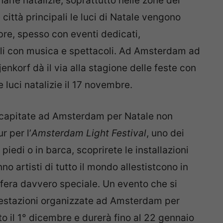
inarie natalizie, soprattutto nelle zone dei
 città principali le luci di Natale vengono
bre, spesso con eventi dedicati,
i con musica e spettacoli. Ad Amsterdam ad
nkorf dà il via alla stagione delle feste con
 luci natalizie il 17 novembre.
 capitate ad Amsterdam per Natale non
 per l’
Amsterdam Light Festival
, uno dei
A piedi o in barca, scoprirete le installazioni
no artisti di tutto il mondo allestistcono in
sfera davvero speciale. Un evento che si
ifestazioni organizzate ad Amsterdam per
ato il 1° dicembre e durerà fino al 22 gennaio