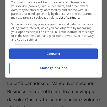
Your personal data will be processed and information from
your device (cookies, unique identifiers, and other device
data) may be stored by, accessed by and shared with 319
partners, or used specifically by this site. We and our partners
may use precise geolocation data.
List of partners.
Some vendors may process your personal data on the basis
of legitimate interest, which you can object to by managing
your options below. Look for a link at the bottom of this page
or in the site menu to manage or withdraw consent in privacy
and cookie settings.
Consent
Vancouver, English Bay (Da Flickr. Licenza CC BY 2.0 via
Manage options
Wikimedia Commons)
La città canadese di Vancouver secondo
Business Insider offre molto a chi viaggia
da solo. Qui, infatti, si possono sia svolgere