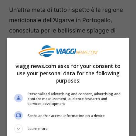
Un’altra meta di tutto rispetto è la regione
meridionale dell’Algarve in Portogallo,
conosciuta per le bellissime spiagge di
sabbia e roccia. Qui oltre ad andare al
mare, si possono fare escursioni in barca e
passeggiare lungo le caratteristiche
viagginews.com asks for your consent to
cittadine della regione, ricche si storia e di
use your personal data for the following
purposes:
bar e locali dove incontrare altri viaggiatori
solitari.
Personalised advertising and content, advertising and
content measurement, audience research and
services development
Vancouver, Canada
Store and/or access information on a device
Learn more