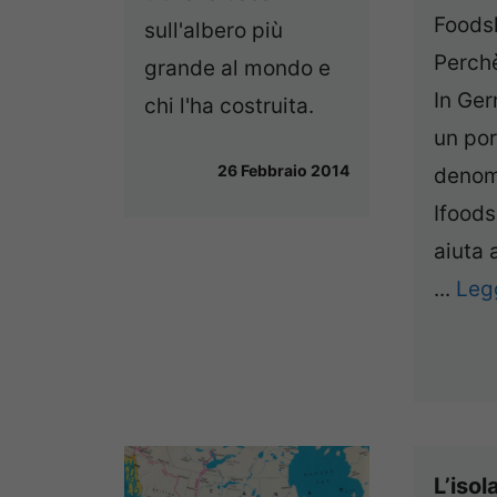
Foods
sull'albero più
Perch
grande al mondo e
In Ger
chi l'ha costruita.
un por
26 Febbraio 2014
denom
Ifoods
aiuta 
...
Legg
L’isol