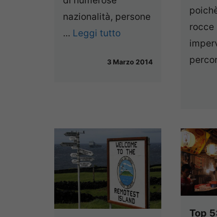
di numerose
poichè
nazionalità, persone
rocce 
...
Leggi tutto
imper
percor
3 Marzo 2014
Top 5: