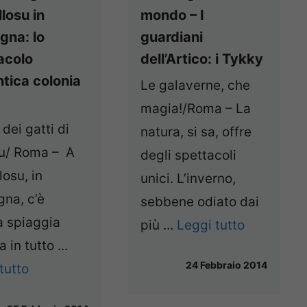
losu in
mondo – I
gna: lo
guardiani
acolo
dell’Artico: i Tykky
ntica colonia
Le galaverne, che
magia!/Roma – La
 dei gatti di
natura, si sa, offre
su/ Roma – A
degli spettacoli
losu, in
unici. L’inverno,
na, c’è
sebbene odiato dai
a spiaggia
più ...
Leggi tutto
 in tutto ...
24 Febbraio 2014
tutto