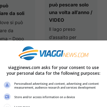
può pescare solo
 può
una volta all’anno /
are da soli
VIDEO
dove si può
Il lago preso
are da
d’assalto per
Roma – Dopo
pescare in
 dato dei
Mali/Roma – Se noi
li su come
occidentali
e l’amore
viagginews.com asks for your consent to use
pensiamo alla pesca
 ...
Leggi
your personal data for the following purposes:
ci viene in ...
Leggi
Personalised advertising and content, advertising and content
tutto
measurement, audience research and services development
27 Febbraio 2014
Store and/or access information on a device
26 Febbraio 2014