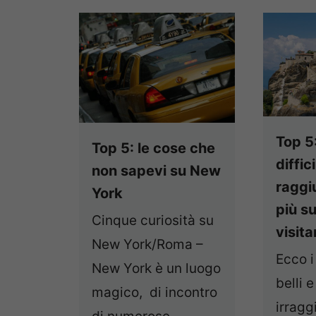
Top 5:
Top 5: le cose che
diffici
non sapevi su New
raggi
York
più s
Cinque curiosità su
visita
New York/Roma –
Ecco i
New York è un luogo
belli e
magico, di incontro
irragg