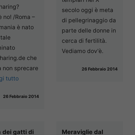
haring?
secolo oggi è meta
è no! /Roma –
di pellegrinaggio da
mania è nato
parte delle donne in
tale
cerca di fertilità.
inato
Vediamo dov'è.
haring.de che
a non sprecare
26 Febbraio 2014
i tutto
26 Febbraio 2014
a dei gatti di
Meraviglie dal