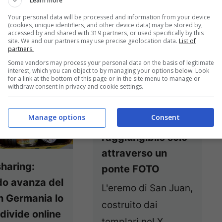
Learn more
Your personal data will be processed and information from your device
(cookies, unique identifiers, and other device data) may be stored by,
accessed by and shared with 319 partners, or used specifically by this
site. We and our partners may use precise geolocation data.
List of
partners.
Some vendors may process your personal data on the basis of legitimate
interest, which you can object to by managing your options below. Look
for a link at the bottom of this page or in the site menu to manage or
withdraw consent in privacy and cookie settings.
Spagna: isola di
Manage options
Consent
Gatzelugatxe,
raggiungibile solo
attraverso un
haring:
ponte FOTO
o avanza del
L'eremo di San Juan,
in Germania lo
costruito dai
ndivide online
templari nel X