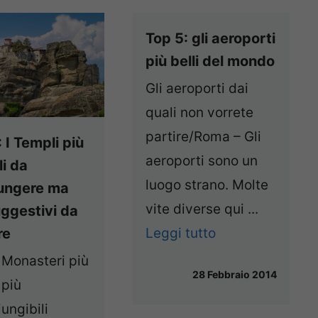
Top 5: gli aeroporti
più belli del mondo
Gli aeroporti dai
quali non vorrete
partire/Roma – Gli
 I Templi più
aeroporti sono un
li da
luogo strano. Molte
ungere ma
vite diverse qui ...
uggestivi da
Leggi tutto
re
 Monasteri più
28 Febbraio 2014
 più
iungibili