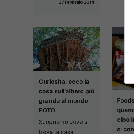
27 Febbraio 2014
Curiosità: ecco la
casa sull’albero più
Foods
grande al mondo
quand
FOTO
cibo 
Scopriamo dove si
si co
trova la casa