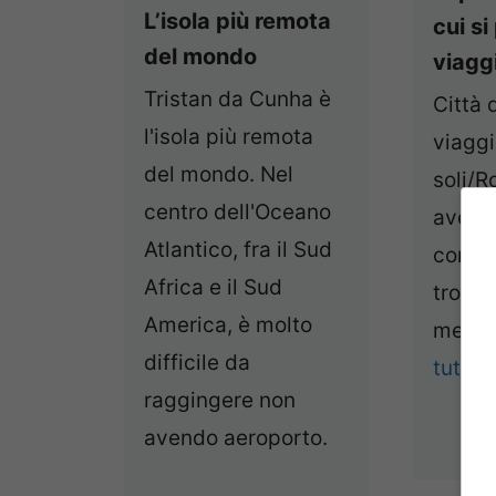
L’isola più remota
cui si
del mondo
viaggi
Tristan da Cunha è
Città 
l'isola più remota
viaggi
del mondo. Nel
soli/
centro dell'Oceano
avervi
Atlantico, fra il Sud
consig
Africa e il Sud
trovar
America, è molto
mentre
difficile da
tutto
raggingere non
avendo aeroporto.