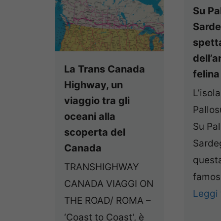
Su Pal
Sarde
spett
dell’a
La Trans Canada
felina
Highway, un
L’isola
viaggio tra gli
Pallo
oceani alla
Su Pal
scoperta del
Sardeg
Canada
quest
TRANSHIGHWAY
famosa
CANADA VIAGGI ON
Leggi 
THE ROAD/ ROMA –
‘Coast to Coast’, è