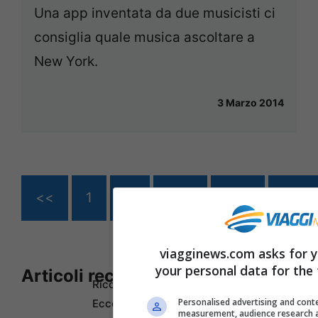
Una app inventata da due musicisti ci
consiglia quale musica ascoltare a
New York.
3 Marzo 2014
<<
1
…
222
223
224
viagginews.com asks for y
your personal data for the
Articoli recenti
Ricominciare da Zero:
Personalised advertising and conte
Ecco i 10 Paesi Migliori per
measurement, audience research 