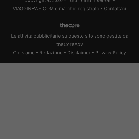
Copyright ©2026 - Tutti i diritti riservati -
VIAGGINEWS.COM è marchio registrato -
Contattaci
Le attività pubblicitarie su questo sito sono gestite da
theCoreAdv
Chi siamo
-
Redazione
-
Disclaimer
-
Privacy Policy