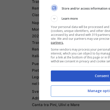
Trasferirsi e Lavorare da
Remoto secondo la Nuova
Store and/or access information o
Classifica
Learn more
Napoli tra le Top 10 Città
Your personal data will be processed and
Mondiali per il Workcation
(cookies, unique identifiers, and other dev
accessed by and shared with 319 partners, 
2026: Cultura, Cibo e
site. We and our partners may use precise
Trasporti Efficiente la
partners.
Rendono la Favorita
Some vendors may process your personal d
interest, which you can object to by mana
Italiana
for a link at the bottom of this page or in
withdraw consent in privacy and cookie set
Puentedey: Il Borgo di
Pietra Sospeso sul
Consent
Leggendario Ponte di Dio
nel Nord della Spagna
Manage opti
Sveti Klement: L’Isola
Adriatica dove la Natura
Canta tra Pini, Ulivi e Mare