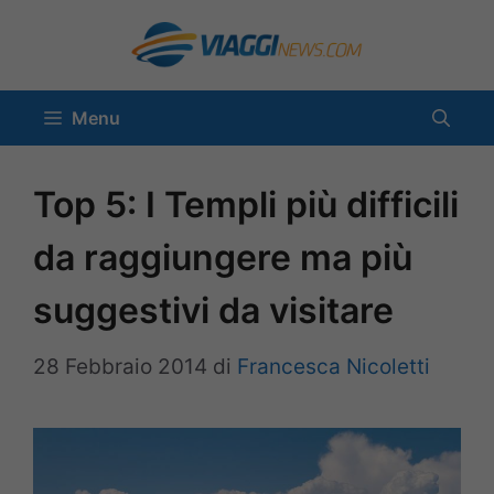
Vai
al
contenuto
Menu
Top 5: I Templi più difficili
da raggiungere ma più
suggestivi da visitare
28 Febbraio 2014
di
Francesca Nicoletti