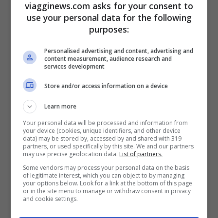
viagginews.com asks for your consent to
sospeso a circa 50 metri dal suolo. Questo
use your personal data for the following
purposes:
tempio che è una delle principali mete
turistiche cinesi è stato costruito più di
Personalised advertising and content, advertising and
content measurement, audience research and
1.500 anni fa e ospita tre religioni: il
services development
buddismo, il taoismo e il confucianesimo.
Store and/or access information on a device
Sembra che a costruirlo sia stato un solo
Learn more
uomo, il monaco Liao Ran.
Your personal data will be processed and information from
your device (cookies, unique identifiers, and other device
data) may be stored by, accessed by and shared with 319
partners, or used specifically by this site. We and our partners
may use precise geolocation data.
List of partners.
Some vendors may process your personal data on the basis
of legitimate interest, which you can object to by managing
your options below. Look for a link at the bottom of this page
or in the site menu to manage or withdraw consent in privacy
and cookie settings.