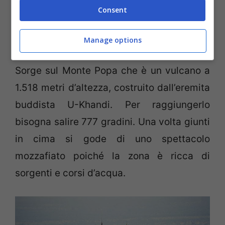
Consent
Manage options
4.
Monastero Taungkalat, nel Myanmar.
Sorge sul Monte Popa che è un vulcano a
1.518 metri d’altezza, costruito dall’eremita
buddista U-Khandi. Per raggiungerlo
bisogna salire 777 gradini. Una volta giunti
in cima si gode di uno spettacolo
mozzafiato poiché la zona è ricca di
sorgenti e corsi d’acqua.