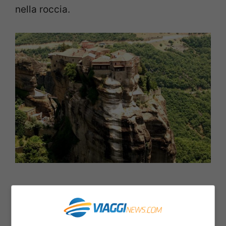
nella roccia.
3.
Xuankong Si, in Cina.
È conosciuto
anche come
il tempio sospeso
poiché è
costruito su alti pali conficcati nella roccia,