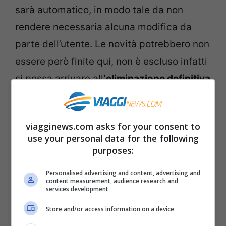
sarà automatico, in modo tale da non
rendere necessaria alcuna modifica da
parte dell’utente. Le novità potrebbero non
essere però finite qui, non è escluso infatti
si possa arrivare all
‘eliminazione definitiva
di un momento che genera sempre non
poca scocciatura, quello del check in.
viagginews.com asks for your consent to
use your personal data for the following
purposes:
Personalised advertising and content, advertising and
content measurement, audience research and
services development
Store and/or access information on a device