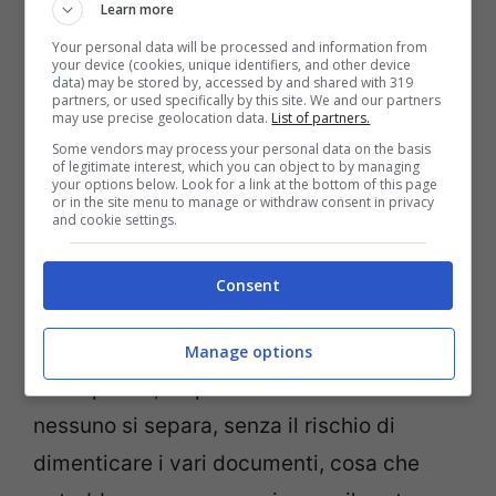
Learn more
Your personal data will be processed and information from
your device (cookies, unique identifiers, and other device
data) may be stored by, accessed by and shared with 319
partners, or used specifically by this site. We and our partners
Come può cambiare la procedura per i viaggi in aereo –
may use precise geolocation data.
List of partners.
Viagginews.com
Some vendors may process your personal data on the basis
of legitimate interest, which you can object to by managing
your options below. Look for a link at the bottom of this page
Al posto delle verifiche di rito, infatti, si
or in the site menu to manage or withdraw consent in privacy
and cookie settings.
dovrebbe arrivare a
sfruttare il
riconoscimento facciale, che eliminerà
Consent
ogni tipo di dubbio sull’identità.
Anche
questo aspetto potrà essere salvato sullo
Manage options
smartphone, dispositivo da cui ormai
nessuno si separa, senza il rischio di
dimenticare i vari documenti, cosa che