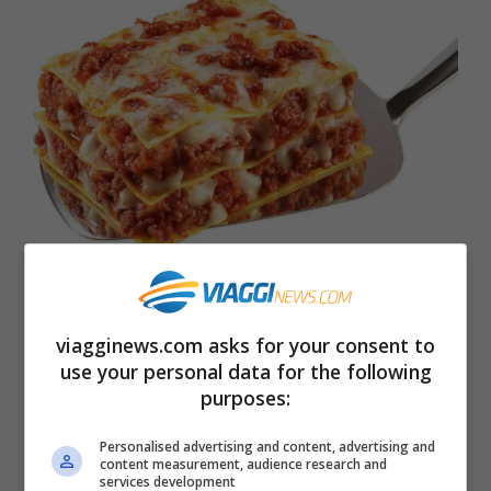
Un nuovo genere di fast food: come cambia il menu-
Viagginews.com
viagginews.com asks for your consent to
Questa è l’idea a cui ha pensato
Italylunch,
use your personal data for the following
che ha scelto di sviluppare un’offerta
purposes:
gastronomica composta da 28 proposte,
Personalised advertising and content, advertising and
tra primi piatti, secondi, contorni e un
content measurement, audience research and
services development