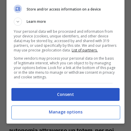
menù interamente dedicato ai bambini, di
Store and/or access information on a device
cui 23 registrate all’ente nazionale per la
Learn more
tutela della proprietà intellettuale, per
Your personal data will be processed and information from
tutelare tutti i segreti di produzione
your device (cookies, unique identifiers, and other device
data) may be stored by, accessed by and shared with 319
sviluppati internamente.
partners, or used specifically by this site. We and our partners
may use precise geolocation data.
List of partners.
Some vendors may process your personal data on the basis
Si punta così a garantire ai clienti un
of legitimate interest, which you can object to by managing
your options below. Look for a link at the bottom of this page
servizio veloce grazie a una cottura di
or in the site menu to manage or withdraw consent in privacy
and cookie settings.
pochi minuti,
con la possibilità di
mangiare ricette tipicamente italiane, ma
Consent
di qualità, con un modo di lavorare che
sembra ricordare quello del fast food.
Le
Manage options
ordinazioni possono così essere fatte in
autonomia attraverso un totem, per poi