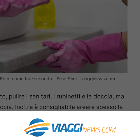
e? Ecco come fare secondo il Feng Shui – viagginews.com
, pulire i sanitari, i rubinetti e la doccia, ma
ccia. Inoltre è consigliabile areare spesso la
 assorbire l’eventuale umidità che potrebbe
rmazione della muffa.
Ognuno ha il suo
 seguono le regole del Feng Shui, questa