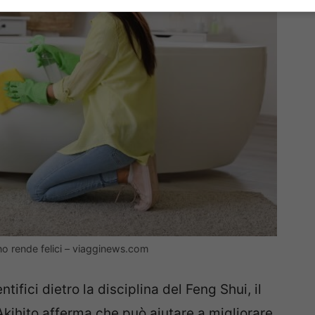
no rende felici – viagginews.com
ifici dietro la disciplina del Feng Shui, il
ihito afferma che può aiutare a migliorare