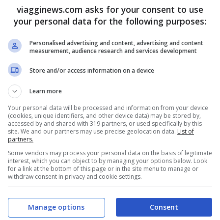
viagginews.com asks for your consent to use
e molto felici.
Ecco perché.
your personal data for the following purposes:
Personalised advertising and content, advertising and content
 felici secondo il Feng Shui
measurement, audience research and services development
Store and/or access information on a device
ti noiosa e faticosa, in realtà può rendere
Feng Shui, disciplina orientale che spiega
Learn more
bili ed oggetti in casa per attrarre buone
Your personal data will be processed and information from your device
(cookies, unique identifiers, and other device data) may be stored by,
accessed by and shared with 319 partners, or used specifically by this
site. We and our partners may use precise geolocation data.
List of
partners.
Some vendors may process your personal data on the basis of legitimate
interest, which you can object to by managing your options below. Look
for a link at the bottom of this page or in the site menu to manage or
withdraw consent in privacy and cookie settings.
Manage options
Consent