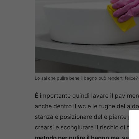
Lo sai che pulire bene il bagno può renderti felic
È importante quindi lavare il pavimento
anche dentro il wc e le fughe della do
stanza e posizionare delle piante per
crearsi e scongiurare il rischio di fo
metodo per pulire il bagno ma, se si