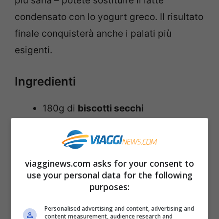
più sana – potete sostituire il latte
condensato con lo yogurt greco. Il risultato
finale conquisterà anche i palati più
esigenti.
Ingredienti
180g di
biscotti secchi
2 confezioni di
latte condensato
zuccherato
(397g x 2)
455g di
formaggio fresco cremoso
viagginews.com asks for your consent to
use your personal data for the following
2
limoni
purposes:
2
lime
3
avocado
Personalised advertising and content, advertising and
content measurement, audience research and