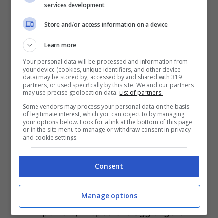
sale
q.b.
services development
burro
q.b.
Store and/or access information on a device
Learn more
Procedimento
Your personal data will be processed and information from
your device (cookies, unique identifiers, and other device
data) may be stored by, accessed by and shared with 319
Durante la preparazione del dolce,
partners, or used specifically by this site. We and our partners
may use precise geolocation data.
List of partners.
imburrate uno
stampo di 23cm di
Some vendors may process your personal data on the basis
diametro
e preriscaldate il
forno a
of legitimate interest, which you can object to by managing
your options below. Look for a link at the bottom of this page
180 gradi
;
or in the site menu to manage or withdraw consent in privacy
and cookie settings.
Sbriciolate i biscotti a vostro
piacimento (alcuni gradiscono una
Consent
base più grossolana, altri riducono
invece l’ingrediente secco in
Manage options
polvere). Dopodiché aggiungere