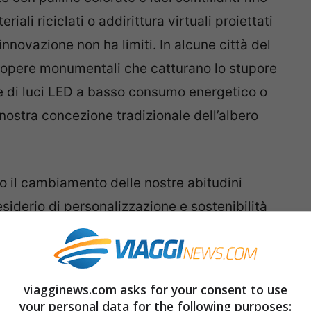
riali riciclati o addirittura virtuali proiettati
innovazione non ha limiti. In alcune città del
o opere monumentali che catturano lo stupore
te di luci LED a basso consumo energetico o
a nostra concezione tradizionale dell’albero
o il cambiamento delle nostre abitudini
iderio di personalizzazione e sostenibilità
lice pianta sempreverde adornata nel
ne urbana che illumina le notti invernali,
un potente simbolo della nostra capacità di
viagginews.com asks for your consent to use
ivo lo spirito del Natale.
your personal data for the following purposes: