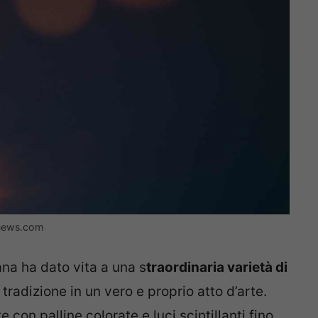
ginews.com
ana ha dato vita a una s
traordinaria varietà di
radizione in un vero e proprio atto d’arte.
 con palline colorate e luci scintillanti fino