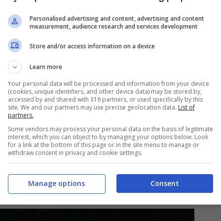
Personalised advertising and content, advertising and content
nali e spettacolari
measurement, audience research and services development
Store and/or access information on a device
i tutto il mondo si illuminano di magia,
Learn more
ioni che celebrano lo spirito delle feste. Tra
Your personal data will be processed and information from your device
e rappresentano senza dubbio uno dei simboli
(cookies, unique identifiers, and other device data) may be stored by,
accessed by and shared with 319 partners, or used specifically by this
rsi angoli del pianeta, vengono allestiti alberi
site. We and our partners may use precise geolocation data.
List of
partners.
 diventare vere e proprie attrazioni turistiche.
Some vendors may process your personal data on the basis of legitimate
albero di Natale galleggiante della
Laguna
interest, which you can object to by managing your options below. Look
for a link at the bottom of this page or in the site menu to manage or
in Brasile. Questo gigantesco albero illuminato
withdraw consent in privacy and cookie settings.
 incantevole che incanta visitatori da tutto il
Manage options
Consent