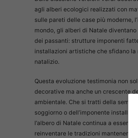
agli alberi ecologici realizzati con mate
sulle pareti delle case più moderne, l’
mondo, gli alberi di Natale diventan
dei passanti: strutture imponenti fat
installazioni artistiche che sfidano l
natalizio.
Questa evoluzione testimonia non sol
decorative ma anche un crescente des
ambientale. Che si tratti della semp
soggiorno o dell’imponente installazio
l’albero di Natale continua a essere 
reinventare le tradizioni mantenendo v