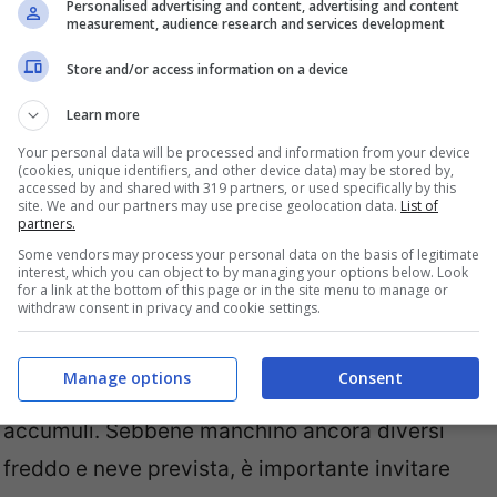
Personalised advertising and content, advertising and content
measurement, audience research and services development
empesta simil-invernale includono il
i fiocchi persino a Milano, l’
Emilia Romagna
,
Store and/or access information on a device
cate su Vicenza – e le alte pianure del
Friuli
Learn more
ni improvvise sono tecnicamente denominate
Your personal data will be processed and information from your device
(cookies, unique identifiers, and other device data) may be stored by,
 un trasferimento del freddo dalle quote
accessed by and shared with 319 partners, or used specifically by this
site. We and our partners may use precise geolocation data.
List of
orti precipitazioni.
partners.
Some vendors may process your personal data on the basis of legitimate
interest, which you can object to by managing your options below. Look
sigli alla popolazione
for a link at the bottom of this page or in the site menu to manage or
withdraw consent in privacy and cookie settings.
tterizzati da fiocchi molto bagnati e pesanti,
Manage options
Consent
ematici per la
viabilità
data l’intensità delle
i accumuli. Sebbene manchino ancora diversi
i freddo e neve prevista, è importante invitare