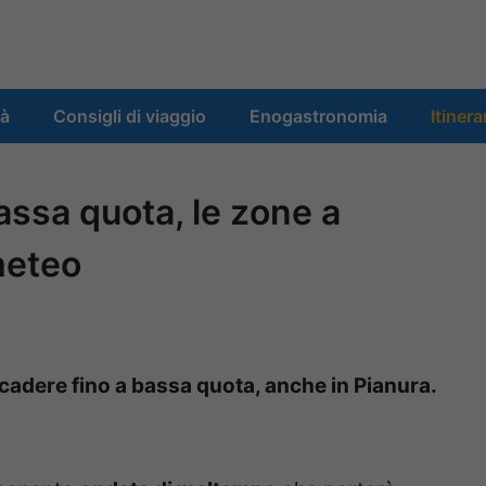
tà
Consigli di viaggio
Enogastronomia
Itinera
bassa quota, le zone a
 meteo
à cadere fino a bassa quota, anche in Pianura.