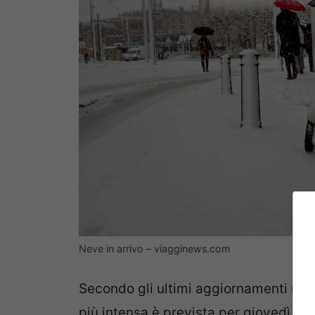
Neve in arrivo – viagginews.com
Secondo gli ultimi aggiornamenti me
più intensa è prevista per giovedì 2