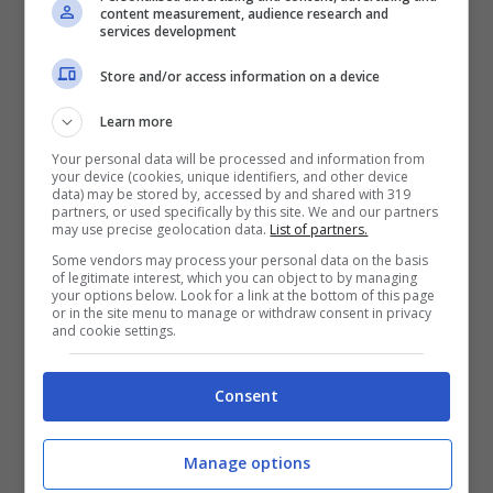
content measurement, audience research and
è un evento imperdibile per gli amanti di
services development
questa dolcezza e per chi desidera
Store and/or access information on a device
immergersi nelle
tradizioni culinarie
Learn more
italiane
. Questa celebrazione ha origine da
Your personal data will be processed and information from
una leggenda affascinante che risale al
your device (cookies, unique identifiers, and other device
data) may be stored by, accessed by and shared with 319
1441, anno in cui il torrone fu servito
partners, or used specifically by this site. We and our partners
may use precise geolocation data.
List of partners.
durante le nozze tra Francesco Sforza e
Some vendors may process your personal data on the basis
of legitimate interest, which you can object to by managing
Bianca Maria Visconti come simbolo di
your options below. Look for a link at the bottom of this page
or in the site menu to manage or withdraw consent in privacy
unione indissolubile, proprio come gli
and cookie settings.
ingredienti del torrone stesso. Da allora, la
città di Cremona ha abbracciato questa
Consent
dolce eredità, trasformando la festa in un
Manage options
evento annuale che attira visitatori da