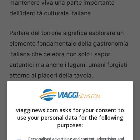
mantenere viva una parte importante
dell’identità culturale italiana.
Parlare del torrone significa esplorare un
elemento fondamentale della gastronomia
italiana che celebra non solo i sapori
autentici ma anche i legami umani forgiati
attorno ai piaceri della tavola.
Festa del Torrone a Cremona,
dal 9 al 17 novembre
viagginews.com asks for your consent to
use your personal data for the following
La
Festa del Torrone a Cremona
, che si
purposes:
svolge annualmente dal 9 al 17 novembre,
Personalised advertising and content, advertising and