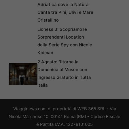
Adriatica dove la Natura
Canta tra Pini, Ulivi e Mare
Cristallino
Lioness 3: Scopriamo le
Sorprendenti Location
della Serie Spy con Nicole
Kidman
2 Agosto: Ritorna la
Domenica al Museo con
Ingresso Gratuito in Tutta
Italia
Viagginews.com di proprietà di WEB 365 SRL - Via
Nicola Marchese 10, 00141 Roma (RM) - Codice Fiscale
e Partita I.V.A. 12279101005