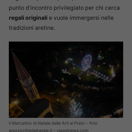
punto d’incontro privilegiato per chi cerca
regali originali
e vuole immergersi nelle
tradizioni aretine.
Il Mercatino di Natale delle Arti al Prato – foto
arezzocittadelnatale.it – viagginews.com