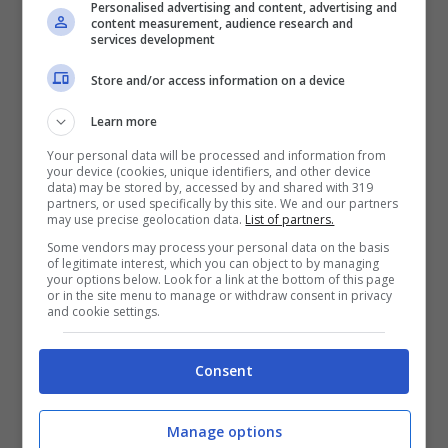
Personalised advertising and content, advertising and
Gluten Free
“, pensata per chi segue una
content measurement, audience research and
services development
dieta senza glutine. Queste aggiunte
Store and/or access information on a device
testimoniano l’impegno degli organizzatori
Learn more
nel rispondere alle diverse esigenze
Your personal data will be processed and information from
alimentari dei visitatori, garantendo a tutti
your device (cookies, unique identifiers, and other device
data) may be stored by, accessed by and shared with 319
la possibilità di godersi appieno
partners, or used specifically by this site. We and our partners
may use precise geolocation data.
List of partners.
l’esperienza del mercatino.
Some vendors may process your personal data on the basis
of legitimate interest, which you can object to by managing
your options below. Look for a link at the bottom of this page
or in the site menu to manage or withdraw consent in privacy
and cookie settings.
Consent
Manage options