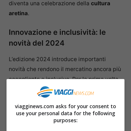
diventa una celebrazione della
cultura
aretina
.
Innovazione e inclusività: le
novità del 2024
L’edizione 2024 introduce importanti
novità che rendono il mercatino ancora più
accogliente e inclusivo. Per la prima volta
verrà allestita la “
Casina Vegan
“, dedicata
esclusivamente ai prodotti vegani per
viagginews.com asks for your consent to
offrire una scelta sostenibile durante le
use your personal data for the following
festività natalizie. Inoltre, viene
purposes:
confermata la presenza della “
Casina