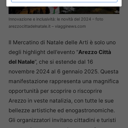
Innovazione e inclusività: le novità del 2024 – foto
arezzocittadelnatale.it – viagginews.com
Il Mercatino di Natale delle Arti è solo uno
degli highlight dell’evento “
Arezzo Città
del Natale
“, che si estende dal 16
novembre 2024 al 6 gennaio 2025. Questa
manifestazione rappresenta una magnifica
opportunità per scoprire o riscoprire
Arezzo in veste natalizia, con tutte le sue
bellezze artistiche ed enogastronomiche.
Gli organizzatori invitano cittadini e turisti