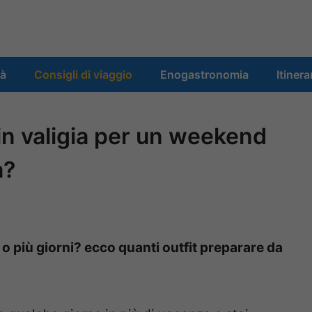
tà
Consigli di viaggio
Enogastronomia
Itinera
 in valigia per un weekend
a?
o più giorni? ecco quanti outfit preparare da