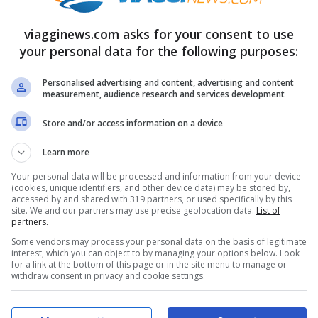
viagginews.com asks for your consent to use
your personal data for the following purposes:
o passo. Per la biancheria intima, prevedi
Personalised advertising and content, advertising and content
measurement, audience research and services development
iette vanno cambiate quotidianamente,
Store and/or access information on a device
dossati due volte. Non dimenticare il pigiama
Learn more
i da bagno (da lavare a mano dopo ogni
Your personal data will be processed and information from your device
e per le serate fresche e personalizza
(cookies, unique identifiers, and other device data) may be stored by,
accessed by and shared with 319 partners, or used specifically by this
 durante la vacanza.
site. We and our partners may use precise geolocation data.
List of
partners.
Some vendors may process your personal data on the basis of legitimate
interest, which you can object to by managing your options below. Look
for a link at the bottom of this page or in the site menu to manage or
withdraw consent in privacy and cookie settings.