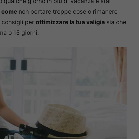
o qualche giorno in più di vacanza e stai
o come
non portare troppe cose o rimanere
i consigli per
ottimizzare la tua valigia
sia che
a o 15 giorni.