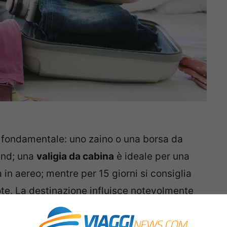
 è fondamentale: uno zaino o una borsa da
end; una
valigia da cabina
è ideale per una
in aereo; mentre per 15 giorni si consiglia
ote. La destinazione influisce notevolmente
ionismo occupa più spazio rispetto agli abiti
 mare.