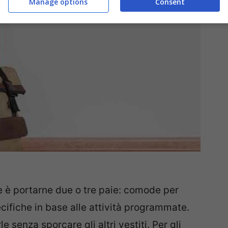
Manage options
Consent
le è portarne due o tre paie: comode per
cifiche in base alle attività programmate.
e senza sporcare gli altri vestiti. Per gli