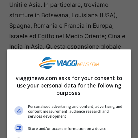
Uniti e Asia. In particolare, troviamo
strutture in Botswana, Louisiana (USA),
Spagna, Romania e Francia in Europa;
Israele ed Egitto nel Medio Oriente; Cina e
India in Asia. Questa espansione globale
testimonia l’impegno di Relais & Châteaux
a promuovere una visione dell’ospitalità
viagginews.com asks for your consent to
che sia veramente internazionale ma
use your personal data for the following
profondamente radicata nelle realtà locali.
purposes:
Personalised advertising and content, advertising and
content measurement, audience research and
services development
Store and/or access information on a device