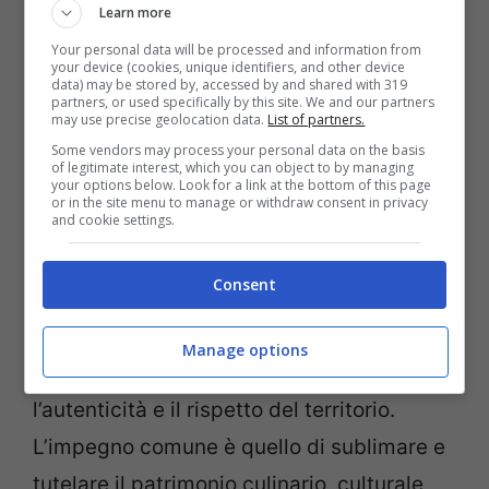
Learn more
Your personal data will be processed and information from
your device (cookies, unique identifiers, and other device
data) may be stored by, accessed by and shared with 319
partners, or used specifically by this site. We and our partners
may use precise geolocation data.
List of partners.
Ballyfin, Ireland – foto x.com/RelaisChateaux –
Some vendors may process your personal data on the basis
viagginews.com
of legitimate interest, which you can object to by managing
your options below. Look for a link at the bottom of this page
or in the site menu to manage or withdraw consent in privacy
and cookie settings.
Laurent Gardinier, presidente di Relais &
Châteaux, esprime grande soddisfazione
Consent
nell’accogliere le nuove strutture all’interno
della famiglia. Sottolinea come ogni
Manage options
Associato condivida la passione per
l’autenticità e il rispetto del territorio.
L’impegno comune è quello di sublimare e
tutelare il patrimonio culinario, culturale,