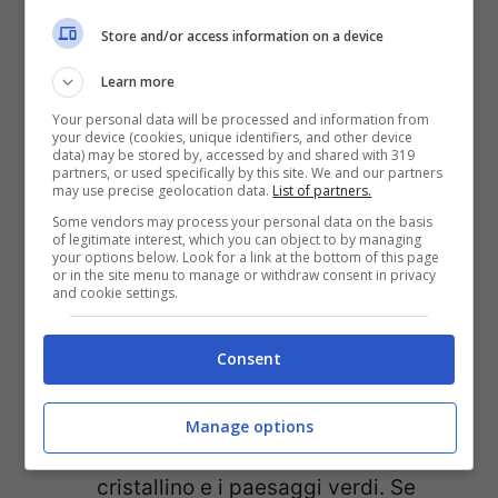
delle bellissime passeggiate, ad
Store and/or access information on a device
esempio nei borghi di
Montalcino e
Learn more
Pienza in provincia di Siena
. I
borghi
Your personal data will be processed and information from
your device (cookies, unique identifiers, and other device
medievali
, le colline, i vigneti e le
data) may be stored by, accessed by and shared with 319
partners, or used specifically by this site. We and our partners
terme naturali sono imperdibili.
may use precise geolocation data.
List of partners.
Ischia, in Campania
: è una delle
Some vendors may process your personal data on the basis
of legitimate interest, which you can object to by managing
isole più belle d’Italia, che
your options below. Look for a link at the bottom of this page
or in the site menu to manage or withdraw consent in privacy
and cookie settings.
appartiene all’arcipelago delle
isole
Flegree
. È nota per la bontà della
Consent
cucina mediterranea, oltre che per la
sua bellezza. Presente nel
Golfo di
Manage options
Napoli
, è conosciuta per il suo mare
cristallino e i paesaggi verdi. Se