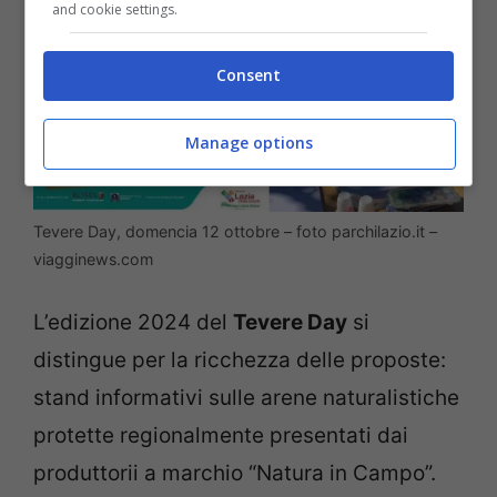
and cookie settings.
Consent
Manage options
Tevere Day, domencia 12 ottobre – foto parchilazio.it –
viagginews.com
L’edizione 2024 del
Tevere Day
si
distingue per la ricchezza delle proposte:
stand informativi sulle arene naturalistiche
protette regionalmente presentati dai
produttorii a marchio “Natura in Campo”.