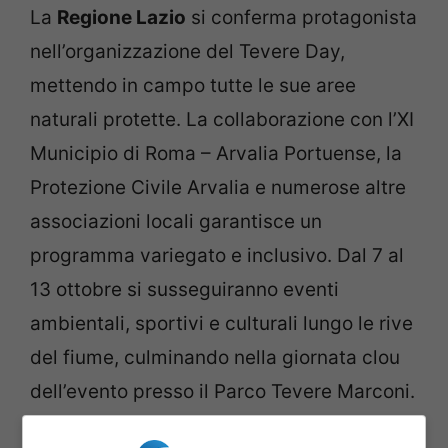
La
Regione Lazio
si conferma protagonista
nell’organizzazione del Tevere Day,
mettendo in campo tutte le sue aree
naturali protette. La collaborazione con l’XI
Municipio di Roma – Arvalia Portuense, la
Protezione Civile Arvalia e numerose altre
associazioni locali garantisce un
programma variegato e inclusivo. Dal 7 al
13 ottobre si susseguiranno eventi
ambientali, sportivi e culturali lungo le rive
del fiume, culminando nella giornata clou
dell’evento presso il Parco Tevere Marconi.