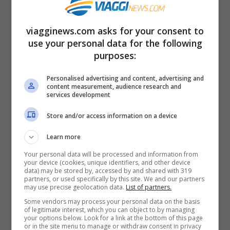
Parco Marconi, location
dell’evento
viagginews.com asks for your consent to
use your personal data for the following
Il
Parco Tevere Marconi
rappresenta la
purposes:
location ideale per questa festa fluviale
Personalised advertising and content, advertising and
grazie ai recenti interventi di bonifica e
content measurement, audience research and
services development
riqualificazione finanziati dalla Regione
Store and/or access information on a device
Lazio. Qui i visitatori saranno accolti da un
Learn more
ambiente rigenerato dove potranno
Your personal data will be processed and information from
immergersi completamente nelle bellezze
your device (cookies, unique identifiers, and other device
data) may be stored by, accessed by and shared with 319
naturalistiche offerte dal fiume simbolo
partners, or used specifically by this site. We and our partners
may use precise geolocation data.
List of partners.
della Capitale.
Some vendors may process your personal data on the basis
of legitimate interest, which you can object to by managing
your options below. Look for a link at the bottom of this page
or in the site menu to manage or withdraw consent in privacy